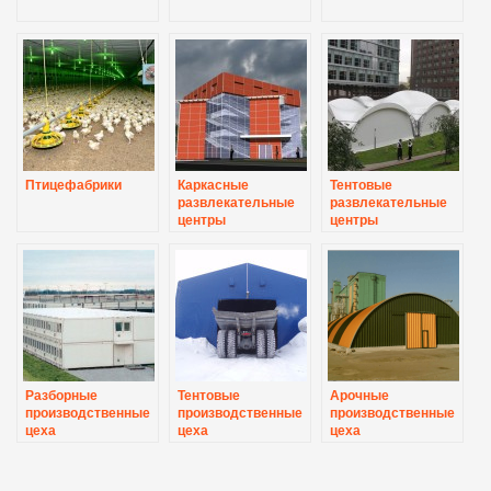
Птицефабрики
Каркасные
Тентовые
развлекательные
развлекательные
центры
центры
Разборные
Тентовые
Арочные
производственные
производственные
производственные
цеха
цеха
цеха