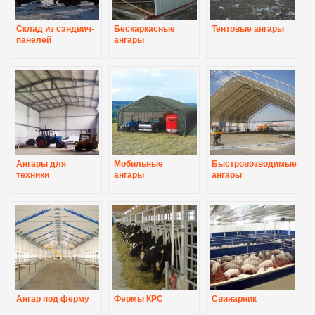
Склад из сэндвич-
Бескаркасные
Тентовые ангары
панелей
ангары
Ангары для
Мобильные
Быстровозводимые
техники
ангары
ангары
Ангар под ферму
Фермы КРС
Свинарник