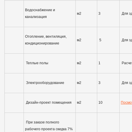
Водоснабжение и
м2
3
Для з
канализация
Отопление, вентиляция,
м2
5
Для з
кондиционирование
Теплые полы
м2
1
Расче
Электрооборудование
м2
3
Для з
Дизайн-проект помещения
м2
10
Посмо
При заказе полного
рабочего проекта скидка 7%