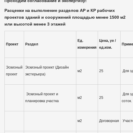
Проходим согласование и экспертизу!
Расценки на выполнение разделов АР и КР рабочих
проектов зданий и сооружений площадью менее 1500 м2
или высотой менее 3 этажей
Ед.
Цена, уе
/
Проект
Раздел
Приме
измерения
ед.изм.
Эскизный
Эскизный проект (Дизайн
м2
25
Для з
проект
экстерьера)
Эскизный проект и
Для зд
м2
25
планировка участка
соток.
м2
Договорная
Участо