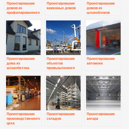
Проектирование
Проектирование
Проектирование
домов из
каменных домов
домов из
профилированного
шлакоблоков
бруса
Проектирование
Проектирование
Проектирование
дома из
объектов
автомоек
шлакобетона
промышленного
назначения
Проектирование
Проектирование
Проектирование
производственного
складов
ангара
цеха