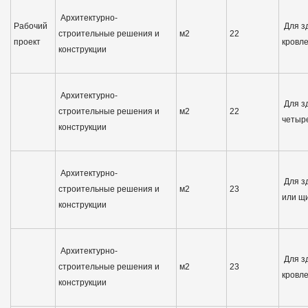
Архитектурно-
Рабочий
Для зд
строительные решения и
м2
22
проект
кровл
конструкции
Архитектурно-
Для з
строительные решения и
м2
22
четыр
конструкции
Архитектурно-
Для з
строительные решения и
м2
23
или щ
конструкции
Архитектурно-
Для зд
строительные решения и
м2
23
кровл
конструкции