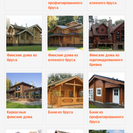
профилированного
клееного бруса
бруса
Финские дома из
Финские дома из
Финские дома из
бруса
клееного бруса
оцилиндрованного
бревна
Каркасные
Бани из бруса
Бани из
финские дома
профилированного
бруса