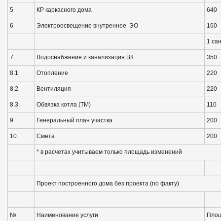
5
КР каркасного дома
640
6
Электроосвещение внутреннее ЭО
160
1 сан
7
Водоснабжение и канализация ВК
350
8.1
Отопление
220
8.2
Вентиляция
220
8.3
Обвязка котла (ТМ)
110
9
Генеральный план участка
200
10
Смета
200
* в расчетах учитываем только площадь изменений
Проект построенного дома без проекта (по факту)
№
Наименование услуги
Площ