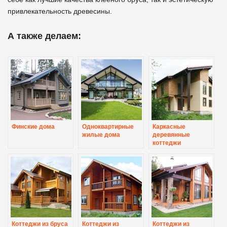
привлекательность древесины.
А также делаем:
Финские дома
Одноквартирные
Каркасные
жилые дома
деревянные
коттеджи
Коттеджи из бруса
Коттеджи из
Коттеджи из