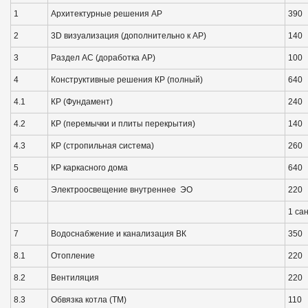
1
Архитектурные решения АР
390
2
3D визуализация (дополнительно к АР)
140
3
Раздел АС (доработка АР)
100
4
Конструктивные решения КР (полный)
640
4.1
КР (Фундамент)
240
4.2
КР (перемычки и плиты перекрытия)
140
4.3
КР (стропильная система)
260
5
КР каркасного дома
640
6
Электроосвещение внутреннее ЭО
220
1 сан
7
Водоснабжение и канализация ВК
350
8.1
Отопление
220
8.2
Вентиляция
220
8.3
Обвязка котла (ТМ)
110