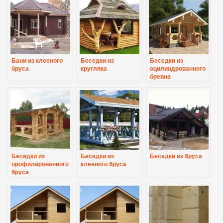
Бани из клееного
Беседки из
Беседки из
бруса
кругляка
оцилиндрованного
бревна
Беседки из
Беседки из
Беседки из бруса
профилированного
клееного бруса
бруса