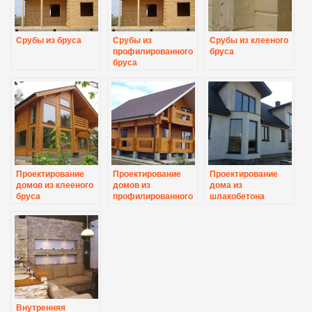
Срубы из бруса
Срубы из
Срубы из клееного
профилированного
бруса
бруса
Проектирование
Проектирование
Проектирование
домов из клееного
домов из
дома из
бруса
профилированного
шлакобетона
бруса
Внутренняя