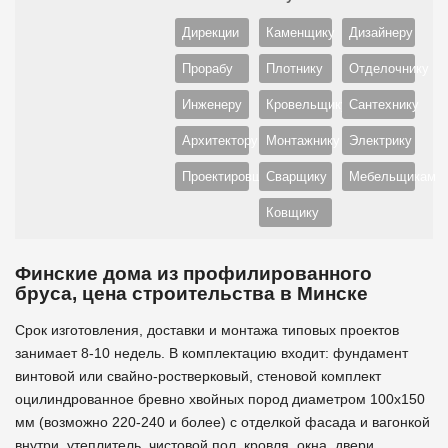
Дирекции
Каменщику
Дизайнеру
Прорабу
Плотнику
Отделочнику
Инженеру
Кровельщику
Сантехнику
Архитектору
Монтажнику
Электрику
Проектировщику
Сварщику
Мебельщикам
Ковщику
Финские дома из профилированного
бруса, цена строительства в Минске
Срок изготовления, доставки и монтажа типовых проектов
занимает 8-10 недель. В комплектацию входит: фундамент
винтовой или свайно-ростверковый, стеновой комплект
оцилиндрованное бревно хвойных пород диаметром 100х150
мм (возможно 220-240 и более) с отделкой фасада и вагонкой
внутри, утеплитель, чистовой пол, кровля, окна, двери.