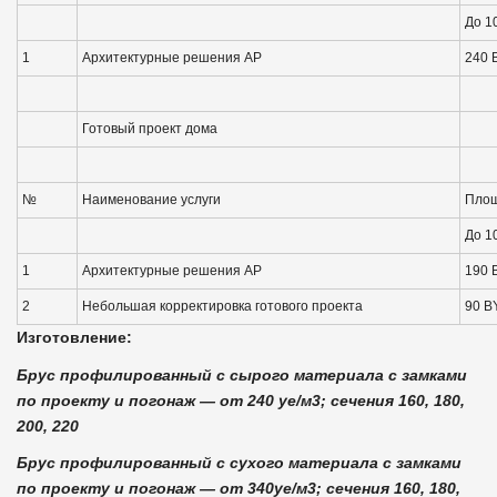
До 1
1
Архитектурные решения АР
240 
Готовый проект дома
№
Наименование услуги
Площ
До 1
1
Архитектурные решения АР
190 
2
Небольшая корректировка готового проекта
90 B
Изготовление:
Брус профилированный с сырого материала с замками
по проекту и погонаж — от 240 уе/м3; сечения 160, 180,
200, 220
Брус профилированный с сухого материала с замками
по проекту и погонаж — от 340уе/м3; сечения 160, 180,