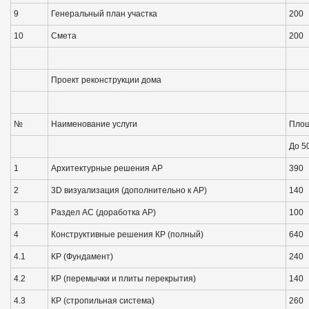
9
Генеральный план участка
200
10
Смета
200
Проект реконструкции дома
№
Наименование услуги
Площ
До 5
1
Архитектурные решения АР
390
2
3D визуализация (дополнительно к АР)
140
3
Раздел АС (доработка АР)
100
4
Конструктивные решения КР (полный)
640
4.1
КР (Фундамент)
240
4.2
КР (перемычки и плиты перекрытия)
140
4.3
КР (стропильная система)
260