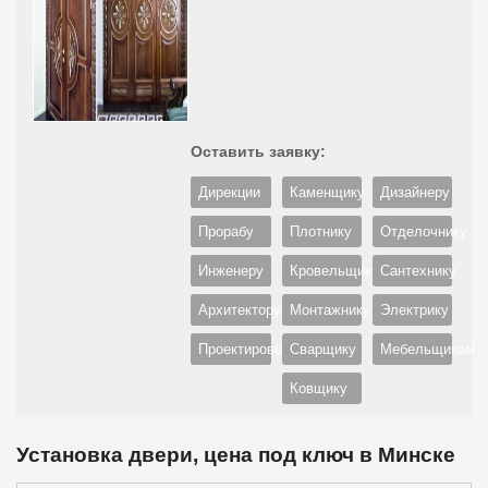
Оставить заявку:
Дирекции
Каменщику
Дизайнеру
Прорабу
Плотнику
Отделочнику
Инженеру
Кровельщику
Сантехнику
Архитектору
Монтажнику
Электрику
Проектировщику
Сварщику
Мебельщикам
Ковщику
Установка двери, цена под ключ в Минске