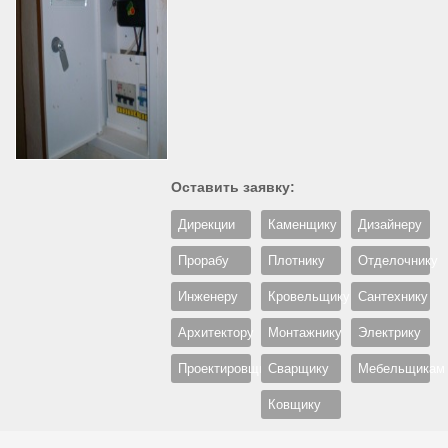
Оставить заявку:
Дирекции
Каменщику
Дизайнеру
Прорабу
Плотнику
Отделочнику
Инженеру
Кровельщику
Сантехнику
Архитектору
Монтажнику
Электрику
Проектировщику
Сварщику
Мебельщикам
Ковщику