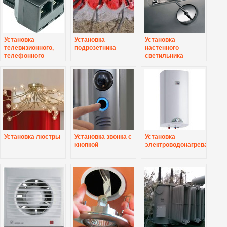
Установка
Установка
Установка
телевизионного,
подрозетника
настенного
телефонного
светильника
разветвителя
Установка люстры
Установка звонка с
Установка
кнопкой
электроводонагревателя