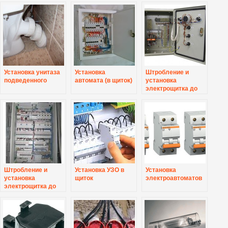
Установка унитаза
Установка
Штробление и
подведенного
автомата (в щиток)
установка
электрощитка до
12 групп
Штробление и
Установка УЗО в
Установка
установка
щиток
электроавтоматов
электрощитка до
24 групп