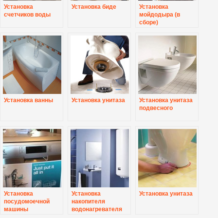
Установка
Установка биде
Установка
счетчиков воды
мойдодыра (в
сборе)
Установка ванны
Установка унитаза
Установка унитаза
подвесного
Установка
Установка
Установка унитаза
посудомоечной
накопителя
машины
водонагревателя