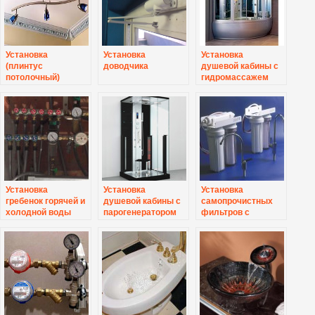
Установка
Установка
Установка
(плинтус
доводчика
душевой кабины с
потолочный)
гидромассажем
карниз-лепнина
Установка
Установка
Установка
гребенок горячей и
душевой кабины с
самопрочистных
холодной воды
парогенератором
фильтров с
выводом в
канализацию