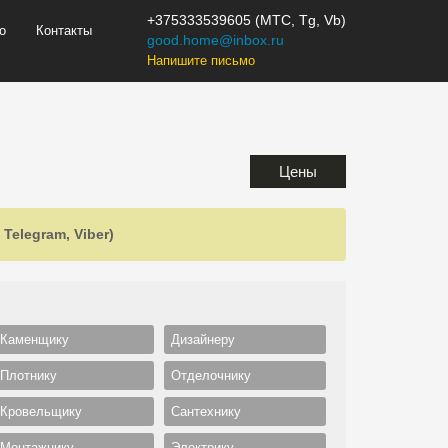
+375333539605 (МТС, Tg, Vb)
о
Контакты
good.home@inbox.ru
Напишите письмо
Цены
Telegram, Viber)
Каменщику
Дизайнеру
Плотнику
Отделочнику
Кровельщику
Сантехнику
Монтажнику
Электрику