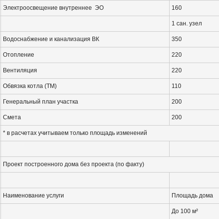
Электроосвещение внутреннее ЭО
160
1 сан. узел
Водоснабжение и канализация ВК
350
Отопление
220
Вентиляция
220
Обвязка котла (ТМ)
110
Генеральный план участка
200
Смета
200
* в расчетах учитываем только площадь изменений
Проект построенного дома без проекта (по факту)
Наименование услуги
Площадь дома
До 100 м²