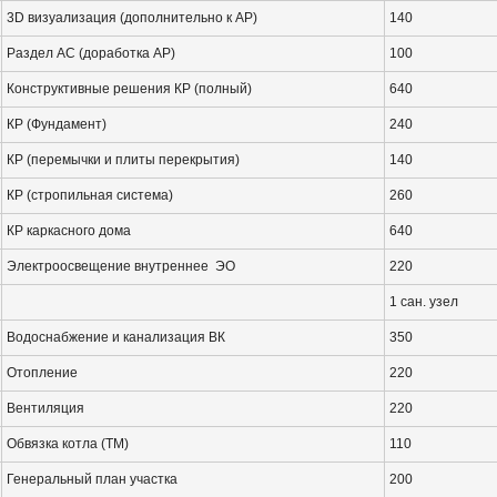
3D визуализация (дополнительно к АР)
140
Раздел АС (доработка АР)
100
Конструктивные решения КР (полный)
640
КР (Фундамент)
240
КР (перемычки и плиты перекрытия)
140
КР (стропильная система)
260
КР каркасного дома
640
Электроосвещение внутреннее ЭО
220
1 сан. узел
Водоснабжение и канализация ВК
350
Отопление
220
Вентиляция
220
Обвязка котла (ТМ)
110
Генеральный план участка
200