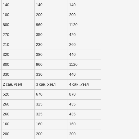
140
140
140
100
200
200
800
960
1120
270
350
420
210
230
260
320
380
440
800
960
1120
330
330
440
2 сан. узел
3 сан. Узел
4 сан. Узел
520
670
870
260
325
435
260
325
435
160
160
160
200
200
200