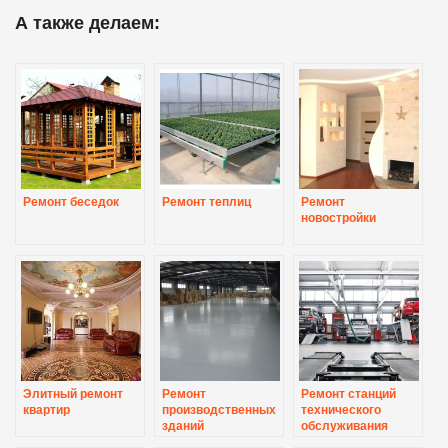
А также делаем:
Ремонт беседок
Ремонт теплиц
Ремонт
новостройки
Элитный ремонт
Ремонт
Ремонт станций
квартир
производственных
технического
зданий
обслуживания