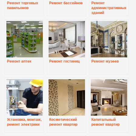
Ремонт торговых
Ремонт бассейнов
Ремонт
павильонов
административных
зданий
Ремонт аптек
Ремонт гостиниц
Ремонт музеев
Установка, монтаж,
Косметический
Капитальный
ремонт электрики
ремонт квартир
ремонт квартир