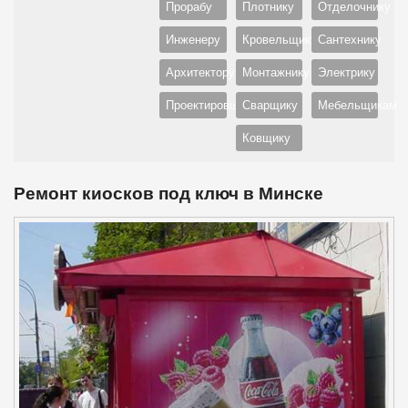
Прорабу
Плотнику
Отделочнику
Инженеру
Кровельщику
Сантехнику
Архитектору
Монтажнику
Электрику
Проектировщику
Сварщику
Мебельщикам
Ковщику
Ремонт киосков под ключ в Минске