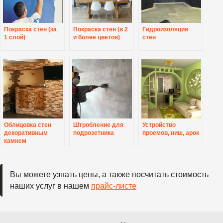
Покраска стен (за
Покраска стен (в 2
Гидроизоляция
1 слой)
и более цветов)
стен
Облицовка стен
Штробление для
Устройство
декоративным
подрозетника
проемов, ниш, арок
камнем
Вы можете узнать цены, а также посчитать стоимость
наших услуг в нашем
прайс-листе