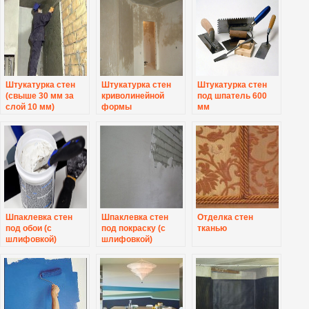
Штукатурка стен
Штукатурка стен
Штукатурка стен
(свыше 30 мм за
криволинейной
под шпатель 600
слой 10 мм)
формы
мм
Шпаклевка стен
Шпаклевка стен
Отделка стен
под обои (с
под покраску (с
тканью
шлифовкой)
шлифовкой)