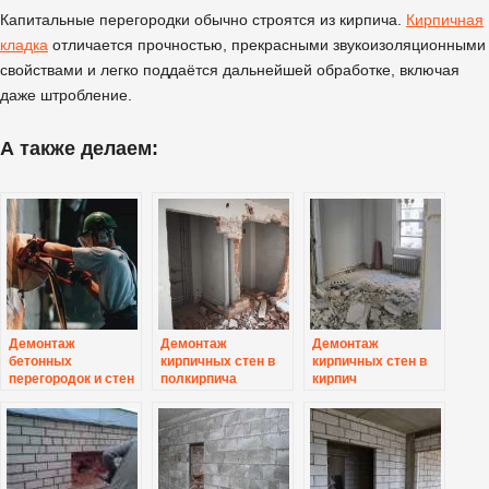
Капитальные перегородки обычно строятся из кирпича.
Кирпичная
кладка
отличается прочностью, прекрасными звукоизоляционными
свойствами и легко поддаётся дальнейшей обработке, включая
даже штробление.
А также делаем:
Демонтаж
Демонтаж
Демонтаж
бетонных
кирпичных стен в
кирпичных стен в
перегородок и стен
полкирпича
кирпич
толщиной до 150
мм