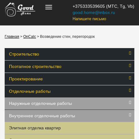
+375333539605 (МТС, Tg, Vb)
good.home@inbox.ru
Напишите письмо
Главная
>
OnCalc
> Возведение стен, перегородок
Строительство
Поэтапное строительство
Проектирование
Отделочные работы
Наружные отделочные работы
Внутреннее отделочные работы
Элитная отделка квартир