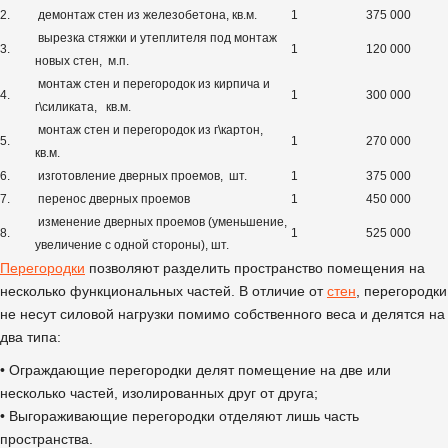
2.
демонтаж стен из железобетона, кв.м.
1
375 000
вырезка стяжки и утеплителя под монтаж
3.
1
120 000
новых стен, м.п.
монтаж стен и перегородок из кирпича и
4.
1
300 000
г\силиката, кв.м.
монтаж стен и перегородок из г\картон,
5.
1
270 000
кв.м.
6.
изготовление дверных проемов, шт.
1
375 000
7.
перенос дверных проемов
1
450 000
изменение дверных проемов (уменьшение,
8.
1
525 000
увеличение с одной стороны), шт.
Перегородки
позволяют разделить пространство помещения на
несколько функциональных частей. В отличие от
стен
, перегородки
не несут силовой нагрузки помимо собственного веса и делятся на
два типа:
• Ограждающие перегородки делят помещение на две или
несколько частей, изолированных друг от друга;
• Выгораживающие перегородки отделяют лишь часть
пространства.