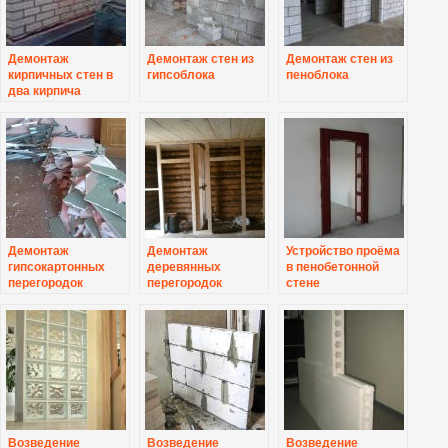
Демонтаж
Демонтаж стен из
Демонтаж стен из
кирпичных стен в
гипсоблока
пеноблока
два кирпича
Демонтаж
Демонтаж
Устройство проёма
гипсокартонных
деревянных
в пенобетонной
перегородок
перегородок
стене
Возведение
Возведение
Возведение