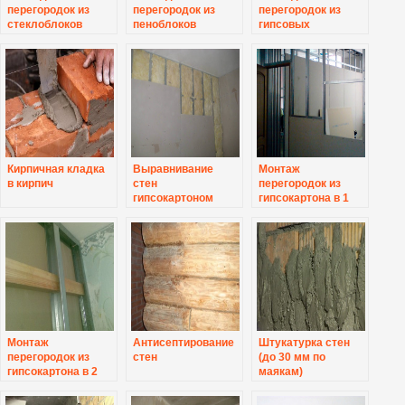
перегородок из
перегородок из
перегородок из
стеклоблоков
пеноблоков
гипсовых
пазогребневых
блоков
Кирпичная кладка
Выравнивание
Монтаж
в кирпич
стен
перегородок из
гипсокартоном
гипсокартона в 1
слой
Монтаж
Антисептирование
Штукатурка стен
перегородок из
стен
(до 30 мм по
гипсокартона в 2
маякам)
слоя