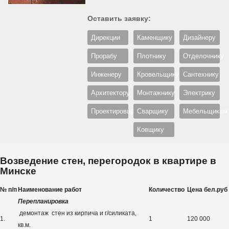
Оставить заявку:
Дирекции
Каменщику
Дизайнеру
Прорабу
Плотнику
Отделочнику
Инженеру
Кровельщику
Сантехнику
Архитектору
Монтажнику
Электрику
Проектировщику
Сварщику
Мебельщикам
Ковщику
Возведение стен, перегородок в квартире в
Минске
№ п/п
Наименование работ
Количество
Цена бел
.
руб
Перепланировка
демонтаж стен из кирпича и г/силиката,
1.
1
120 000
кв.м.