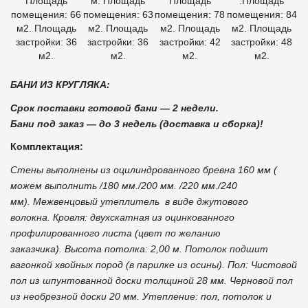
Площадь
м. Площадь
Площадь
.Площадь
помещения: 66
помещения: 63
помещения: 78
помещения: 84
м2. Площадь
м2. Площадь
м2. Площадь
м2. Площадь
застройки: 36
застройки: 36
застройки: 42
застройки: 48
м2.
м2.
м2.
м2.
БАНИ ИЗ КРУГЛЯКА:
Срок поставки готовой бани — 2 недели.
Бани под заказ — до 3 недель (доставка и сборка)!
Комплектация:
Стены выполнены из оцилиндрованного бревна 160 мм (
можем выполнить /180 мм./200 мм. /220 мм./240
мм).
Межвенцовый утеплитель в виде джутового
волокна.
Кровля: двухскатная из оцинкованного
профилированного листа (цвет по желанию
заказчика).
Высота потолка: 2,00 м.
Потолок подшит
вагонкой хвойных пород (в парилке из осины).
Пол: Чистовой
пол из шпунтованной доски толщиной 28 мм. Черновой пол
из необрезной доски 20 мм.
Утепление: пол, потолок и