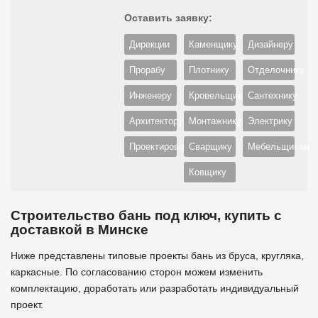
Оставить заявку:
Дирекции
Каменщику
Дизайнеру
Прорабу
Плотнику
Отделочнику
Инженеру
Кровельщику
Сантехнику
Архитектору
Монтажнику
Электрику
Проектировщику
Сварщику
Мебельщикам
Ковщику
Строительство бань под ключ, купить с
доставкой в Минске
Ниже представлены типовые проекты бань из бруса, кругляка,
каркасные. По согласованию сторон можем изменить
комплектацию, доработать или разработать индивидуальный
проект.