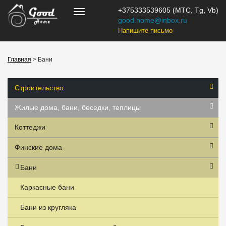
+375333539605 (МТС, Tg, Vb)
good.home@inbox.ru
Напишите письмо
Главная
> Бани
Строительство
Жилые дома, бани, беседки, теплицы
Коттеджи
Финские дома
Бани
Каркасные бани
Бани из кругляка