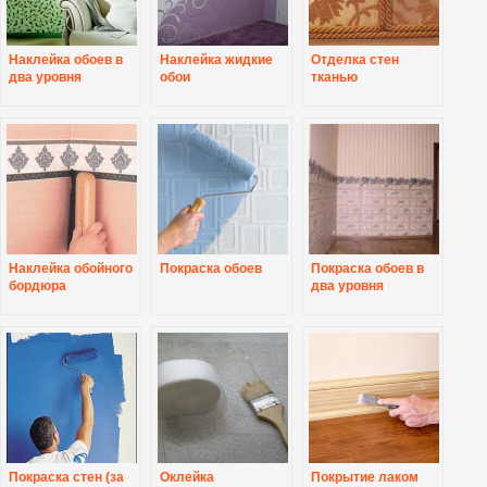
Наклейка обоев в
Наклейка жидкие
Отделка стен
два уровня
обои
тканью
Наклейка обойного
Покраска обоев
Покраска обоев в
бордюра
два уровня
Покраска стен (за
Оклейка
Покрытие лаком