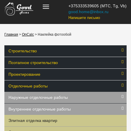
+375333539605 (МТС, Tg, Vb)
good.home@inbox.ru
Напишите письмо
Главная
>
OnCalc
> Наклейка фотообой
Строительство
Поэтапное строительство
Проектирование
Отделочные работы
Наружные отделочные работы
Внутреннее отделочные работы
Элитная отделка квартир