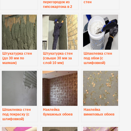
перегородок из
стен
гипсокартона в 2
слоя
Штукатурка стен
Штукатурка стен
Шпаклевка стен
(до 30 мм по
(свыше 30 мм за
под обои (с
маякам)
слой 10 мм)
шлифовкой)
Шпаклевка стен
Наклейка
Наклейка
под покраску (с
бумажных обоев
виниловых обоев
шлифовкой)