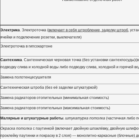
Электрика
. Электроточка (
включает в себя штробление, заделку штроб
, уст
ячейки и подключение розетки, выключателя)
Электроточка в гипсокартоне
Сантехника
. Сантехническая черновая точка (без установки сантехпосуды)(
подводку слива и холодной воды либо подводку слива, холодной и горячей во
Замена полотенцесушителя
Сантехническая штроба (без её заделки штукатуркой)
Замена радиаторов отопительных (минимальная стоимость)
Замена радиаторов отопительных (максимальная стоимость)
Малярные и штукатурные работы
.
штукатурка потолка
(частичная либо п
Окраска потолка
с паутинкой (включает двойную шпаклёвку, двойную шлифовк
проклейку паутинки и покраску в 2 слоя) — монолитно-каркасные (блочные) 