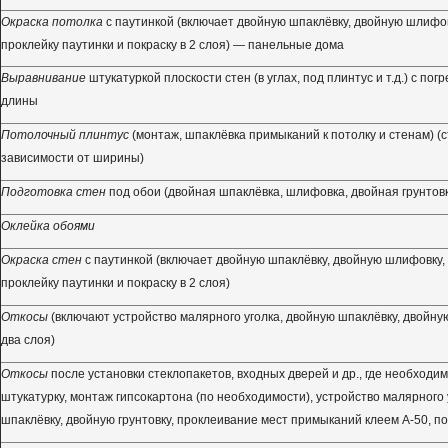
Окраска потолка
с паутинкой (включает двойную шпаклёвку, двойную шлифовк
проклейку паутинки и покраску в 2 слоя) — панельные дома
Выравнивание
штукатуркой плоскости стен (в углах, под плинтус и т.д.) с пог
длины
Потолочный плинтус
(монтаж, шпаклёвка примыканий к потолку и стенам) (
зависимости от ширины)
Подготовка стен
под обои (двойная шпаклёвка, шлифовка, двойная грунтов
Оклейка обоями
Окраска стен
с паутинкой (включает двойную шпаклёвку, двойную шлифовку, 
проклейку паутинки и покраску в 2 слоя)
Откосы
(включают устройство малярного уголка, двойную шпаклёвку, двойную 
два слоя)
Откосы
после установки стеклопакетов, входных дверей и др., где необходи
штукатурку, монтаж гипсокартона (по необходимости), устройство малярного 
шпаклёвку, двойную грунтовку, проклеивание мест примыканий клеем А-50, пок