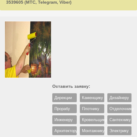
3539605 (МТС, Telegram, Viber)
Оставить заявку:
Дирекции
Каменщику
Дизайнеру
Прорабу
Плотнику
Отделочнику
Инженеру
Кровельщику
Сантехнику
Архитектору
Монтажнику
Электрику