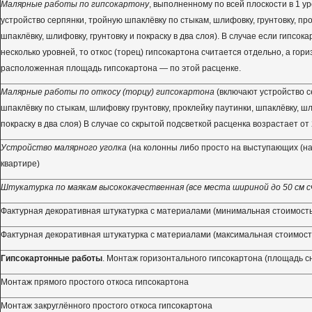
Малярные работы по гипсокартону
, выполненному по всей плоскости в 1 у
устройство серпянки, тройную шпаклёвку по стыкам, шлифовку, грунтовку, про
шпаклёвку, шлифовку, грунтовку и покраску в два слоя). В случае если гипсок
несколько уровней, то откос (торец) гипсокартона считается отдельно, а гор
расположенная площадь гипсокартона — по этой расценке.
Малярные работы по откосу (торцу) гипсокартона
(включают устройство с
шпаклёвку по стыкам, шлифовку грунтовку, проклейку паутинки, шпаклёвку, шл
покраску в два слоя) В случае со скрытой подсветкой расценка возрастает от 2
Устройство малярного уголка
(на колонны либо просто на выступающих (на
квартире)
Штукатурка по маякам высококачественная (все места шириной до 50 см сч
Фактурная декоративная штукатурка с материалами (минимальная стоимость
Фактурная декоративная штукатурка с материалами (максимальная стоимост
Гипсокартонные работы
. Монтаж горизонтального гипсокартона (площадь с
Монтаж прямого простого откоса гипсокартона
Монтаж закруглённого простого откоса гипсокартона