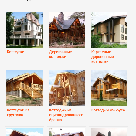
Коттеджи
Деревянные
Каркасные
коттеджи
деревянные
коттеджи
Коттеджи из
Коттеджи из
Коттеджи из бруса
кругляка
оцилиндрованного
бревна