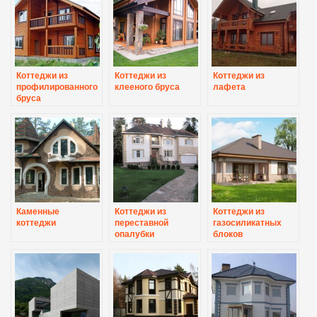
Коттеджи из
Коттеджи из
Коттеджи из
профилированного
клееного бруса
лафета
бруса
Каменные
Коттеджи из
Коттеджи из
коттеджи
переставной
газосиликатных
опалубки
блоков