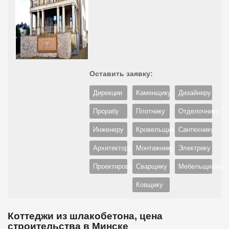
Оставить заявку:
Дирекции
Каменщику
Дизайнеру
Прорабу
Плотнику
Отделочнику
Инженеру
Кровельщику
Сантехнику
Архитектору
Монтажнику
Электрику
Проектировщику
Сварщику
Мебельщикам
Ковщику
Коттеджи из шлакобетона, цена
строительства в Минске