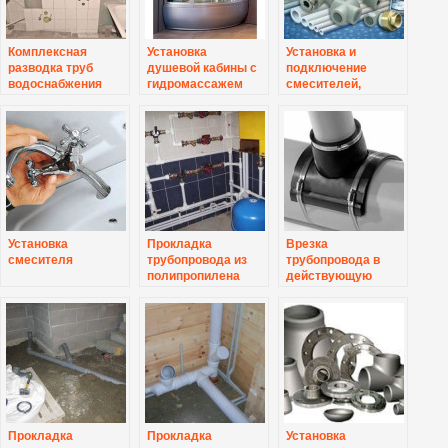
Комплексная
Установка
Установка и
разводка труб
душевой кабины с
подключение
водоснабжения
гидромассажем
смесителей,
(металопластик) и
душевой штанги,
канализации в
термостата
санузле
Установка
Прокладка
Врезка
смесителя
трубопровода из
трубопровода в
полипропилена
действующую
сеть
Прокладка
Прокладка
Установка