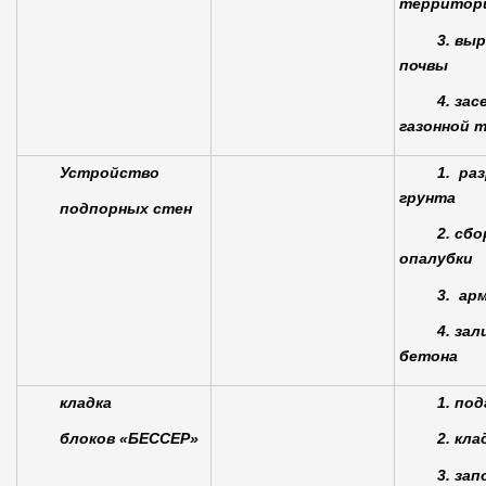
территор
3. вы
почвы
4. зас
газонной 
Устройство
1. ра
грунта
подпорных стен
2. сбо
опалубки
3. ар
4. зал
бетона
кладка
1. по
блоков «БЕССЕР»
2. кла
3. за