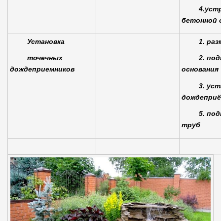
4.уст
бетонной
Установка
1. ра
точечных
2. по
дождеприемников
основания
3. ус
дождеприё
5. по
труб