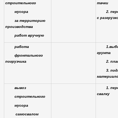
строительного
тачки
мусора
2. пе
с разгрузк
за территорию
производства
работ вручную
работа
1.выб
грунта
фронтального
погрузчика
2. пл
3. под
материал
вывоз
1. пер
свалку
строительного
мусора
самосвалом