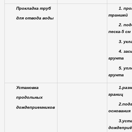
Прокладка труб
1. пр
траншей
для отвода воды
2. по
песка-5 см
3. ук
4. зас
грунта
5. уп
грунта
Установка
1.раз
границ
продольных
2.под
дождеприемников
основания
3.уст
дождеприё