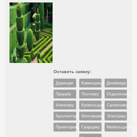
Оставить заявку:
Дирекции
Каменщику
Дизайнеру
Прорабу
Плотнику
Отделочнику
Инженеру
Кровельщику
Сантехнику
Архитектору
Монтажнику
Электрику
Проектировщику
Сварщику
Мебельщикам