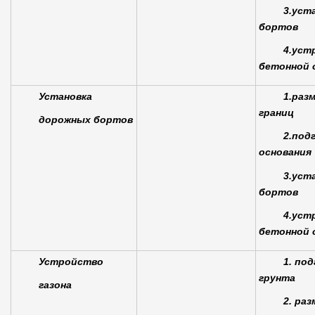
3.уст
бортов
4.уст
бетонной
Установка
1.раз
границ
дорожных бортов
2.под
основания
3.уст
бортов
4.уст
бетонной
Устройство
1. по
грунта
газона
2. ра