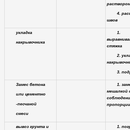
растворо
4. ра
швов
укладка
1.
выравнив
накрывочника
стяжка
2. укл
накрывочн
3. под
Замес бетона
1. зам
мешалкой 
или цементно
соблюден
-песчаной
пропорци
смеси
вывоз грунта и
1. пог