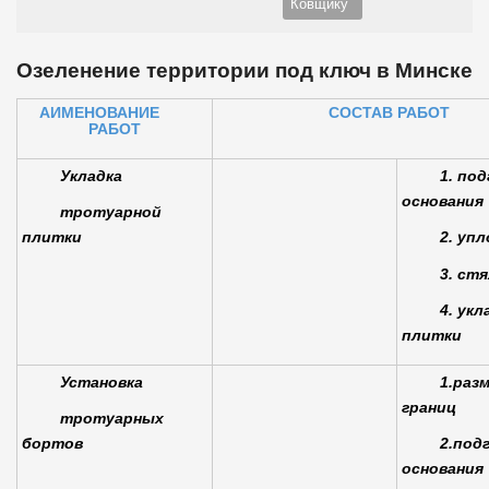
Ковщику
Озеленение территории под ключ в Минске
АИМЕНОВАНИЕ
СОСТАВ РАБОТ
РАБОТ
Укладка
1. по
основания
тротуарной
плитки
2. уп
3. ст
4. укл
плитки
Установка
1.раз
границ
тротуарных
бортов
2.под
основания