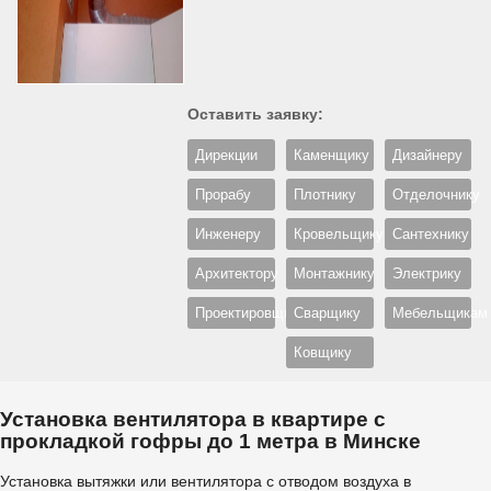
Оставить заявку:
Дирекции
Каменщику
Дизайнеру
Прорабу
Плотнику
Отделочнику
Инженеру
Кровельщику
Сантехнику
Архитектору
Монтажнику
Электрику
Проектировщику
Сварщику
Мебельщикам
Ковщику
Установка вентилятора в квартире с
прокладкой гофры до 1 метра в Минске
Установка вытяжки или вентилятора с отводом воздуха в