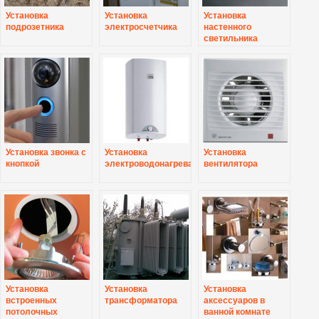
Установка
Установка
Установка
подрозетника
электросчетчика
настенного
светильника
Установка звонка с
Установка
Установка
кнопкой
электроводонагревателя
вентилятора
Установка
Установка
Установка
встроенных
трансформатора
аксессуаров в
потолочных
ванной комнате