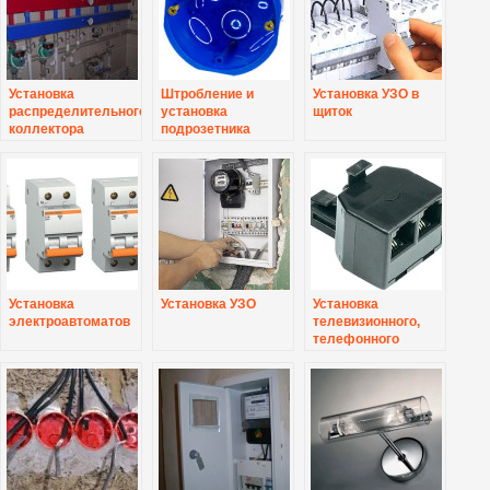
Установка
Штробление и
Установка УЗО в
распределительного
установка
щиток
коллектора
подрозетника
(гребенка)
Установка
Установка УЗО
Установка
электроавтоматов
телевизионного,
телефонного
разветвителя