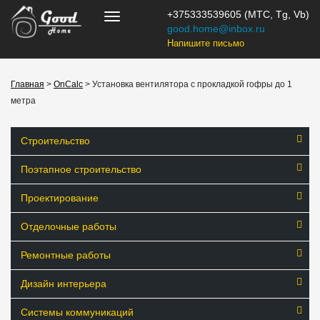
+375333539605 (МТС, Tg, Vb)
good.home@inbox.ru
Напишите письмо
Главная
>
OnCalc
> Установка вентилятора с прокладкой гофры до 1
метра
Строительство
Поэтапное строительство
Проектирование
Отделочные работы
Ремонтные работы
Дизайн интерьера
Системы коммуникаций