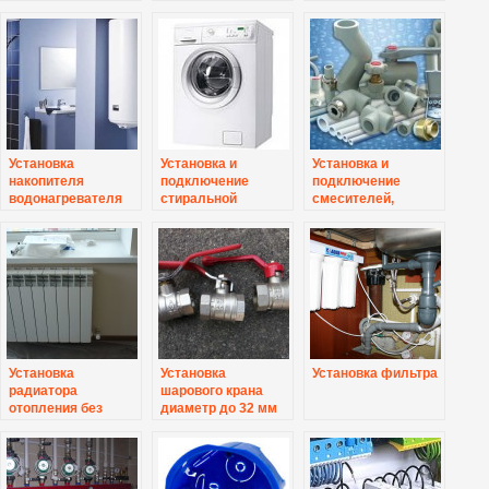
Установка
Установка и
Установка и
накопителя
подключение
подключение
водонагревателя
стиральной
смесителей,
машины
душевой штанги,
термостата
Установка
Установка
Установка фильтра
радиатора
шарового крана
отопления без
диаметр до 32 мм
переварки