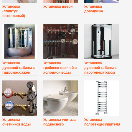
Установка
Установка двери
Установка
(плинтус
доводчика
потолочный)
карниз
Установка
Установка
Установка
душевой кабины с
гребенок горячей и
душевой кабины с
гидромассажем
холодной воды
парогенератором
Установка
Установка унитаза
Установка
счетчиков воды
подвесного
полотенцесушителя