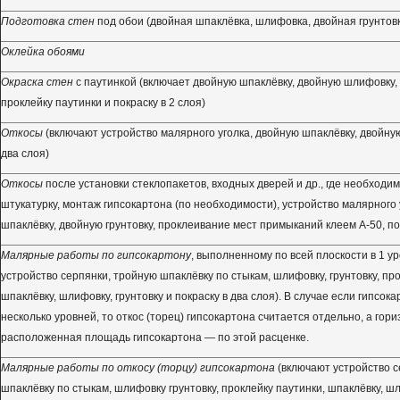
Подготовка стен
под обои (двойная шпаклёвка, шлифовка, двойная грунтов
Оклейка обоями
Окраска стен
с паутинкой (включает двойную шпаклёвку, двойную шлифовку, 
проклейку паутинки и покраску в 2 слоя)
Откосы
(включают устройство малярного уголка, двойную шпаклёвку, двойную 
два слоя)
Откосы
после установки стеклопакетов, входных дверей и др., где необходи
штукатурку, монтаж гипсокартона (по необходимости), устройство малярного 
шпаклёвку, двойную грунтовку, проклеивание мест примыканий клеем А-50, пок
Малярные работы по гипсокартону
, выполненному по всей плоскости в 1 у
устройство серпянки, тройную шпаклёвку по стыкам, шлифовку, грунтовку, про
шпаклёвку, шлифовку, грунтовку и покраску в два слоя). В случае если гипсок
несколько уровней, то откос (торец) гипсокартона считается отдельно, а гор
расположенная площадь гипсокартона — по этой расценке.
Малярные работы по откосу (торцу) гипсокартона
(включают устройство с
шпаклёвку по стыкам, шлифовку грунтовку, проклейку паутинки, шпаклёвку, шл