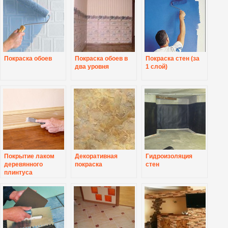
Покраска обоев
Покраска обоев в
Покраска стен (за
два уровня
1 слой)
Покрытие лаком
Декоративная
Гидроизоляция
деревянного
покраска
стен
плинтуса