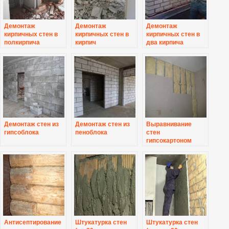
Демонтаж
Демонтаж
Демонтаж
кирпичных стен в
кирпичных стен в
кирпичных стен в
полкирпича
кирпич
два кирпича
Демонтаж стен из
Демонтаж стен из
Выравнивание
гипсоблока
пеноблока
стен
гипсокартоном
Антисептирование
Штукатурка стен
Штукатурка стен