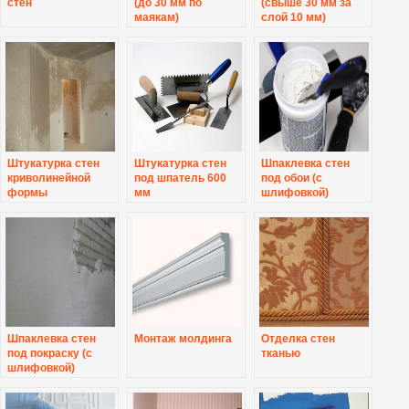
стен
(до 30 мм по
(свыше 30 мм за
маякам)
слой 10 мм)
Штукатурка стен
Штукатурка стен
Шпаклевка стен
криволинейной
под шпатель 600
под обои (с
формы
мм
шлифовкой)
Шпаклевка стен
Монтаж молдинга
Отделка стен
под покраску (с
тканью
шлифовкой)