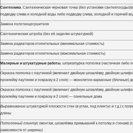
Сантехника
. Сантехническая черновая точка (без установки сантехпосуды)(
подводку слива и холодной воды либо подводку слива, холодной и горячей во
Замена полотенцесушителя
Сантехническая штроба (без её заделки штукатуркой)
Замена радиаторов отопительных (минимальная стоимость)
Замена радиаторов отопительных (максимальная стоимость)
Малярные и штукатурные работы
.
штукатурка потолка
(частичная либо п
Окраска потолка
с паутинкой (включает двойную шпаклёвку, двойную шлифовк
проклейку паутинки и покраску в 2 слоя) — монолитно-каркасные (блочные) 
Окраска потолка
с паутинкой (включает двойную шпаклёвку, двойную шлифовк
проклейку паутинки и покраску в 2 слоя) — панельные дома
Выравнивание
штукатуркой плоскости стен (в углах, под плинтус и т.д.) с пог
длины
Потолочный плинтус
(монтаж, шпаклёвка примыканий к потолку и стенам) (
зависимости от ширины)