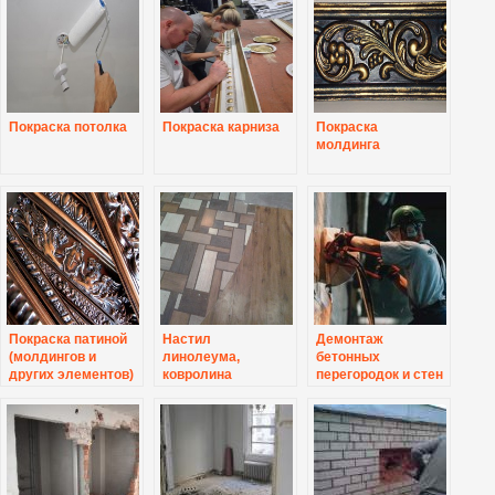
Покраска потолка
Покраска карниза
Покраска
молдинга
Покраска патиной
Настил
Демонтаж
(молдингов и
линолеума,
бетонных
других элементов)
ковролина
перегородок и стен
толщиной до 150
мм