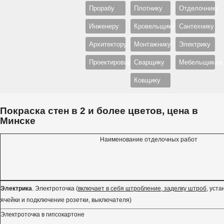
Прорабу
Плотнику
Отделочнику
Инженеру
Кровельщику
Сантехнику
Архитектору
Монтажнику
Электрику
Проектировщику
Сварщику
Мебельщикам
Ковщику
Покраска стен в 2 и более цветов, цена в
Минске
Наименование отделочных работ
Электрика
. Электроточка (
включает в себя штробление, заделку штроб
, уст
ячейки и подключение розетки, выключателя)
Электроточка в гипсокартоне