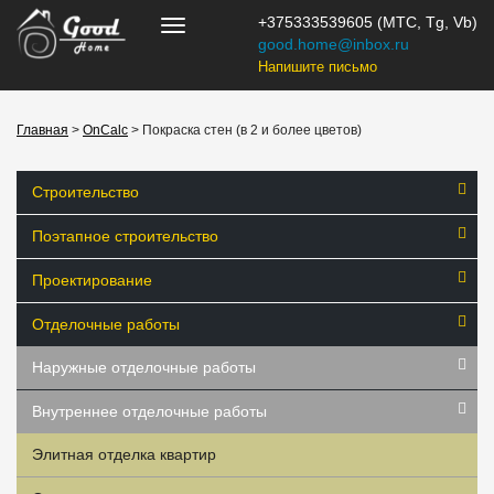
+375333539605 (МТС, Tg, Vb)
good.home@inbox.ru
Напишите письмо
Главная
>
OnCalc
> Покраска стен (в 2 и более цветов)
Строительство
Поэтапное строительство
Проектирование
Отделочные работы
Наружные отделочные работы
Внутреннее отделочные работы
Элитная отделка квартир