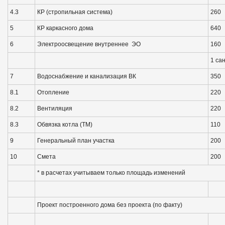
4.3
КР (стропильная система)
260
5
КР каркасного дома
640
6
Электроосвещение внутреннее ЭО
160
1 сан
7
Водоснабжение и канализация ВК
350
8.1
Отопление
220
8.2
Вентиляция
220
8.3
Обвязка котла (ТМ)
110
9
Генеральный план участка
200
10
Смета
200
* в расчетах учитываем только площадь изменений
Проект построенного дома без проекта (по факту)