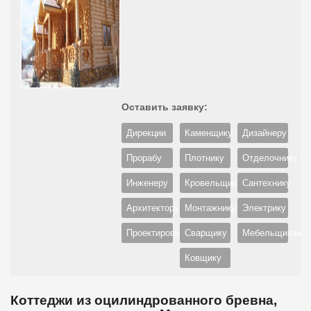
Оставить заявку:
Дирекции
Каменщику
Дизайнеру
Прорабу
Плотнику
Отделочнику
Инженеру
Кровельщику
Сантехнику
Архитектору
Монтажнику
Электрику
Проектировщику
Сварщику
Мебельщикам
Ковщику
Коттеджи из оцилиндрованного бревна,