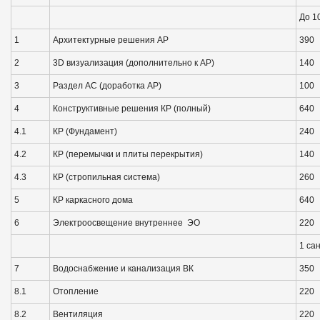
До 1
1
Архитектурные решения АР
390
2
3D визуализация (дополнительно к АР)
140
3
Раздел АС (доработка АР)
100
4
Конструктивные решения КР (полный)
640
4.1
КР (Фундамент)
240
4.2
КР (перемычки и плиты перекрытия)
140
4.3
КР (стропильная система)
260
5
КР каркасного дома
640
6
Электроосвещение внутреннее ЭО
220
1 сан
7
Водоснабжение и канализация ВК
350
8.1
Отопление
220
8.2
Вентиляция
220