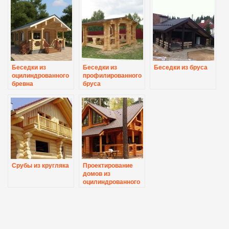
Беседки из
Беседки из
Беседки из бруса
оцилиндрованного
профилированного
бревна
бруса
Срубы из кругляка
Проектирование
домов из
оцилиндрованного
бревна