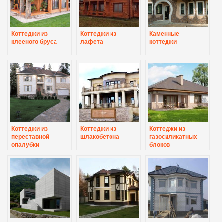
Коттеджи из
Коттеджи из
Каменные
клееного бруса
лафета
коттеджи
Коттеджи из
Коттеджи из
Коттеджи из
переставной
шлакобетона
газосиликатных
опалубки
блоков