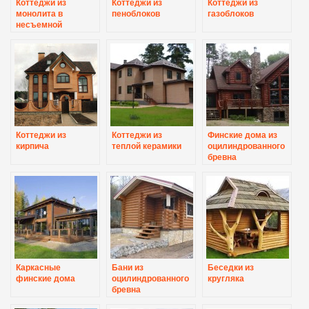
Коттеджи из
Коттеджи из
Коттеджи из
монолита в
пеноблоков
газоблоков
несъемной
опалубке
Коттеджи из
Коттеджи из
Финские дома из
кирпича
теплой керамики
оцилиндрованного
бревна
Каркасные
Бани из
Беседки из
финские дома
оцилиндрованного
кругляка
бревна