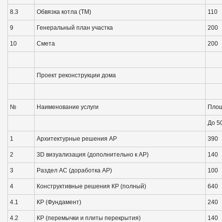
8.3
Обвязка котла (ТМ)
110
9
Генеральный план участка
200
10
Смета
200
Проект реконструкции дома
№
Наименование услуги
Площ
До 5
1
Архитектурные решения АР
390
2
3D визуализация (дополнительно к АР)
140
3
Раздел АС (доработка АР)
100
4
Конструктивные решения КР (полный)
640
4.1
КР (Фундамент)
240
4.2
КР (перемычки и плиты перекрытия)
140