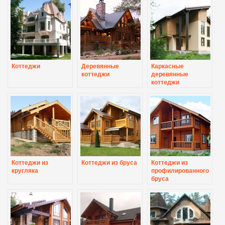
Коттеджи
Деревянные
Каркасные
коттеджи
деревянные
коттеджи
Коттеджи из
Коттеджи из бруса
Коттеджи из
кругляка
профилированного
бруса