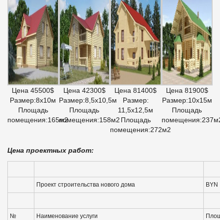
Цена 45500$
Цена 42300$
Цена 81400$
Цена 81900$
Размер:8х10м
Размер:8,5х10,5м
Размер:
Размер:10х15м
Площадь
Площадь
11,5х12,5м
Площадь
помещения:165м2
помещения:158м2
Площадь
помещения:237м
помещения:272м2
Цена проектных работ:
Проект строительства нового дома
BYN
№
Наименование услуги
Площ