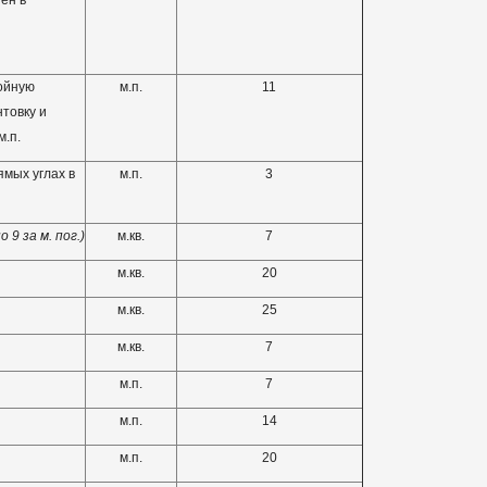
ен в
ойную
м.п.
11
нтовку и
м.п.
мых углах в
м.п.
3
9 за м. пог.)
м.кв.
7
м.кв.
20
м.кв.
25
м.кв.
7
м.п.
7
м.п.
14
м.п.
20