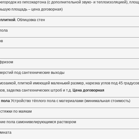
егородок из гипсокартона (с дополнительной звуко- и теплоизоляцией), площ
еньшую площадь – цена договорная)
 плиткой
. Облицовка стен
пола
ов
 фризом
верстий под сантехнические выходы
мозаикой, плиткой имеющей маленький размер, нарезка углов под 45 градусов
ков, заделка сантехнических штроб и т.д.
Цена договорная
 пола
Устройство тёплого пола с материалами (минимальная стоимость)
 стяжки по маякам
ние пола самонивелирующимся раствором
мината