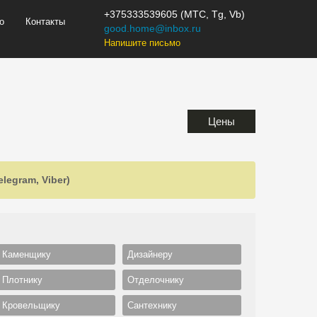
+375333539605 (МТС, Tg, Vb)
о
Контакты
good.home@inbox.ru
Напишите письмо
Цены
legram, Viber)
Каменщику
Дизайнеру
Плотнику
Отделочнику
Кровельщику
Сантехнику