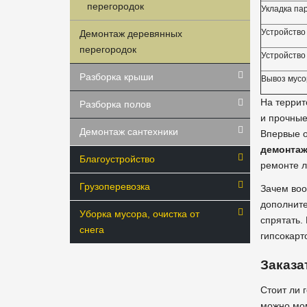
перегородок
Укладка па
Устройство
Демонтаж деревянных
перегородок
Устройство
Разборка крыши
Вывоз мусо
На террит
Разборка полов
и прочные
Демонтаж сантехники
Впервые о
демонтаж
Благоустройство
ремонте л
Грузоперевозка
Зачем во
дополните
Уборка мусора, очистка от
спрятать.
снега
гипсокарт
Заказа
Стоит ли 
можно мом