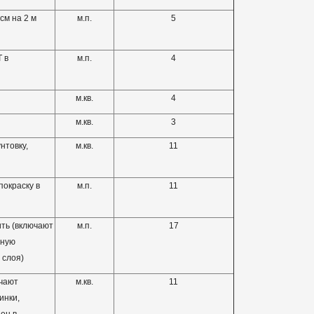
см на 2 м
м.п.
5
 в
м.п.
4
м.кв.
4
м.кв.
3
нтовку,
м.кв.
11
покраску в
м.п.
11
ить (включают
м.п.
17
йную
 слоя)
ючают
м.кв.
11
инки,