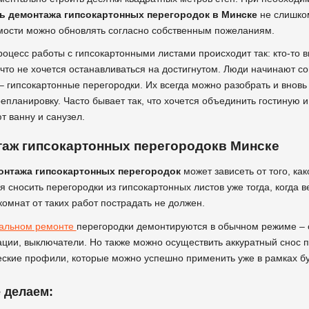
ь демонтажа гипсокартонных перегородок в Минске
не слишком
ости можно обновлять согласно собственным пожеланиям.
оцесс работы с гипсокартонными листами происходит так: кто-то в
 что не хочется останавливаться на достигнутом. Люди начинают 
 – гипсокартонные перегородки. Их всегда можно разобрать и вновь 
епланировку. Часто бывает так, что хочется объединить гостиную и
 ванну и санузел.
аж гипсокартонных перегородокв Минске
онтажа гипсокартонных перегородок
может зависеть от того, как
я сносить перегородки из гипсокартонных листов уже тогда, когда 
комнат от таких работ пострадать не должен.
тальном ремонте
перегородки демонтируются в обычном режиме – с
ции, выключатели. Но также можно осуществить аккуратный снос п
ские профили, которые можно успешно применить уже в рамках б
 делаем: