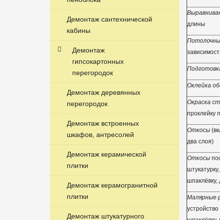
Выравнива
Демонтаж сантехнической
длины
кабины
Потолочны
Демонтаж
зависимост
гипсокартонных
Подготовк
перегородок
Оклейка об
Демонтаж деревянных
Окраска ст
перегородок
проклейку п
Демонтаж встроенных
Откосы
(вк
шкафов, антресолей
два слоя)
Демонтаж керамической
Откосы
пос
плитки
штукатурку,
шпаклёвку, 
Демонтаж керамогранитной
плитки
Малярные 
устройство 
Демонтаж штукатурного