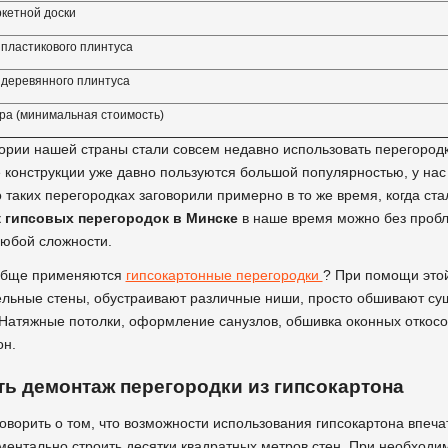
ркетной доски
 пластикового плинтуса
 деревянного плинтуса
ра (минимальная стоимость)
ории нашей страны стали совсем недавно использовать перегородк
 конструкции уже давно пользуются большой популярностью, у нас 
 таких перегородках заговорили примерно в то же время, когда ст
 гипсовых перегородок в Минске
в наше время можно без пробл
юбой сложности.
обще применяются
гипсокартонные перегородки
? При помощи этой
льные стены, обустраивают различные ниши, просто обшивают су
 Натяжные потолки, оформление санузлов, обшивка оконных откосо
он.
ть демонтаж перегородки из гипсокартона
говорить о том, что возможности использования гипсокартона впе
ентально строить десятки квадратных метров стен. При необходим