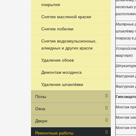
шпаклёвку, 
покрытия
несколько у
расположен
Снятие масляной краски
Малярные р
Снятие побелки
шпаклёвку п
покраску в 
Снятие водоэмульсионных,
алкидных и других красок
Устройство
квартире)
Удаление обоев
Штукатурка
Демонтаж молдинга
Фактурная 
Удаление шпаклёвки
Фактурная 
Полы
Гипсокарт
Монтаж пря
Окна
Монтаж зак
Двери
Монтаж отк
Ремонтные работы