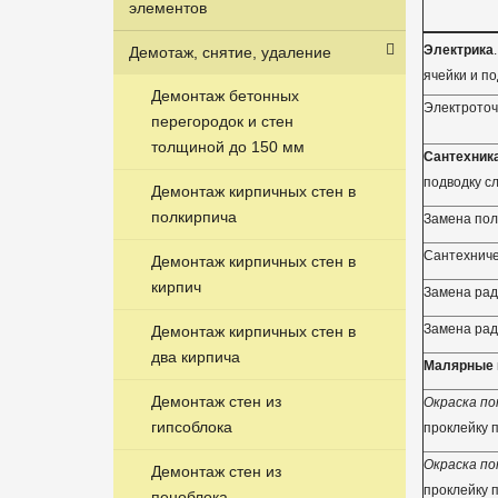
элементов
Электрика
Демотаж, снятие, удаление
ячейки и п
Демонтаж бетонных
Электроточ
перегородок и стен
толщиной до 150 мм
Сантехник
подводку сл
Демонтаж кирпичных стен в
полкирпича
Замена по
Сантехниче
Демонтаж кирпичных стен в
кирпич
Замена рад
Замена рад
Демонтаж кирпичных стен в
два кирпича
Малярные 
Демонтаж стен из
Окраска п
гипсоблока
проклейку п
Окраска п
Демонтаж стен из
проклейку п
пеноблока