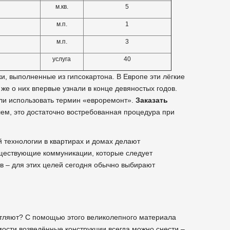
м.кв.
5
м.п.
1
м.п.
3
услуга
40
и, выполненные из гипсокартона. В Европе эти лёгкие
же о них впервые узнали в конце девяностых годов.
али использовать термин «евроремонт».
Заказать
ем, это достаточно востребованная процедура при
 технологии в квартирах и домах делают
ществующие коммуникации, которые следует
в – для этих целей сегодня обычно выбирают
чатляют? С помощью этого великолепного материала
ости возведённые конструкции всегда можно снести –