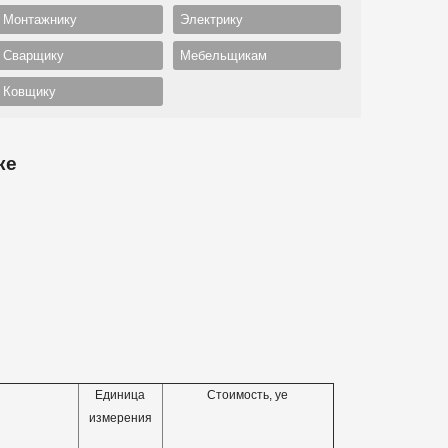
Монтажнику
Электрику
Сварщику
Мебельщикам
Ковщику
ке
Единица
Стоимость, уе
измерения