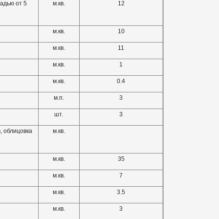
адью от 5
м.кв.
12
м.кв.
10
м.кв.
11
м.кв.
1
м.кв.
0.4
м.п.
3
шт.
3
, облицовка
м.кв.
м.кв.
35
м.кв.
7
м.кв.
3.5
м.кв.
3