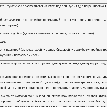
ние
штукатуркой плоскости стен (в углах, под плинтус и т.д.) с погрешностью 1 
й плинтус
(монтаж, шпаклёвка примыканий к потолку и стенам) (стоимость ОТ
и от ширины)
а стен
под обои (двойная шпаклёвка, шлифовка, двойная грунтовка)
оями
ен
с паутинкой (включает двойную шпаклёвку, двойную шлифовку, тройную гру
аутинки и покраску в 2 слоя)
лючают устройство малярного уголка, двойную шпаклёвку, двойную грунтовку, 
ле установки стеклопакетов, входных дверей и др., где необходимо штукатур
 монтаж гипсокартона (по необходимости), устройство малярного уголка, дво
двойную грунтовку, проклеивание мест примыканий клеем А-50, покраску в два
работы по гипсокартону
, выполненному по всей плоскости в 1 уровень (вкл
серпянки, тройную шпаклёвку по стыкам, шлифовку, грунтовку, проклейку паут