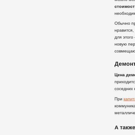
стоимост
необходим
Обычно пр
нравится,
для этого
новую пер
совмещают
Демонт
Цена дем
приходитс
соседних 
При
капи
коммуника
металличе
А также