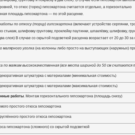
шлифовку, грунтовку и покраску в два слоя). В случае если гипсокартон выполн
ровней, то откос (торец) гипсокартона считается отдельно, а горизонтально
ная площадь гипсокартона — по этой расценке.
аботы по откосу (торцу) гипсокартона
(включают устройство серпянки, тр
о стыкам, шлифовку грунтовку, проклейку паутинки, шпаклёвку, шлифовку, гру
два слоя) В случае со скрытой подсветкой расценка возрастает от 20 до 30 за 
 малярного уголка
(на колонны либо просто на выступающих (наружных) пря
 по маякам высококачественная (все места шириной до 50 см считаются по 
декоративная штукатурка с материалами (минимальная стоимость)
декоративная штукатурка с материалами (максимальная стоимость)
онные работы
. Монтаж горизонтального гипсокартона (площадь снизу)
мого простого откоса гипсокартона
руглённого простого откоса гипсокартона
оса гипсокартона (сложного) со скрытой подсветкой