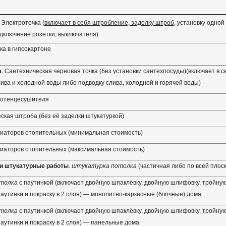
. Электроточка (
включает в себя штробление, заделку штроб
, установку одной
одключение розетки, выключателя)
ка в гипсокартоне
а
. Сантехническая черновая точка (без установки сантехпосуды)(включает в с
ива и холодной воды либо подводку слива, холодной и горячей воды)
лотенцесушителя
ская штроба (без её заделки штукатуркой)
иаторов отопительных (минимальная стоимость)
иаторов отопительных (максимальная стоимость)
и штукатурные работы
.
штукатурка потолка
(частичная либо по всей плоск
отолка
с паутинкой (включает двойную шпаклёвку, двойную шлифовку, тройную 
аутинки и покраску в 2 слоя) — монолитно-каркасные (блочные) дома
отолка
с паутинкой (включает двойную шпаклёвку, двойную шлифовку, тройную 
аутинки и покраску в 2 слоя) — панельные дома