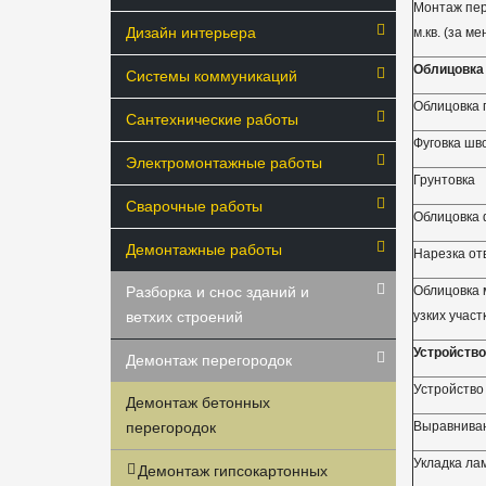
Монтаж пер
Дизайн интерьера
м.кв. (за м
Облицовка
Системы коммуникаций
Облицовка 
Сантехнические работы
Фуговка шв
Электромонтажные работы
Грунтовка
Сварочные работы
Облицовка
Демонтажные работы
Нарезка от
Разборка и снос зданий и
Облицовка 
ветхих строений
узких участ
Устройство
Демонтаж перегородок
Устройство
Демонтаж бетонных
перегородок
Выравнива
Укладка ла
Демонтаж гипсокартонных