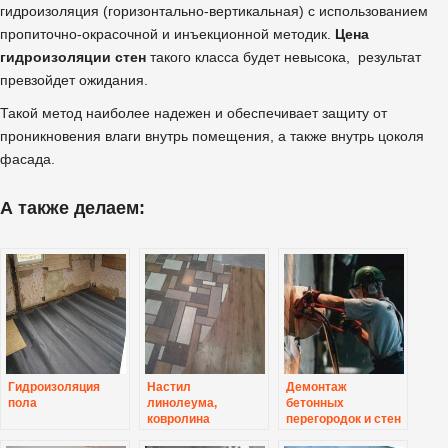
гидроизоляция (горизонтально-вертикальная) с использованием
пропиточно-окрасочной и инъекционной методик.
Цена
гидроизоляции стен
такого класса будет невысока, результат
превзойдет ожидания.
Такой метод наиболее надежен и обеспечивает защиту от
проникновения влаги внутрь помещения, а также внутрь цоколя
фасада.
А также делаем:
Гидроизоляция
Настил
Демонтаж
пола
линолеума,
бетонных
ковролина
перегородок и стен
толщиной до 150