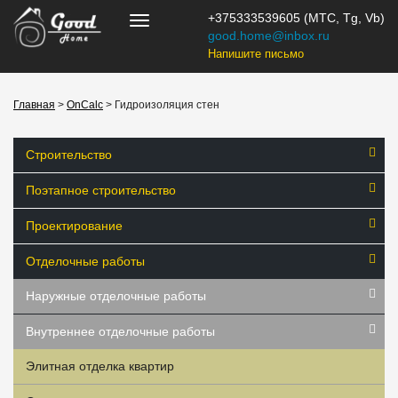
+375333539605 (МТС, Tg, Vb)
good.home@inbox.ru
Напишите письмо
Главная
>
OnCalc
> Гидроизоляция стен
Строительство
Поэтапное строительство
Проектирование
Отделочные работы
Наружные отделочные работы
Внутреннее отделочные работы
Элитная отделка квартир