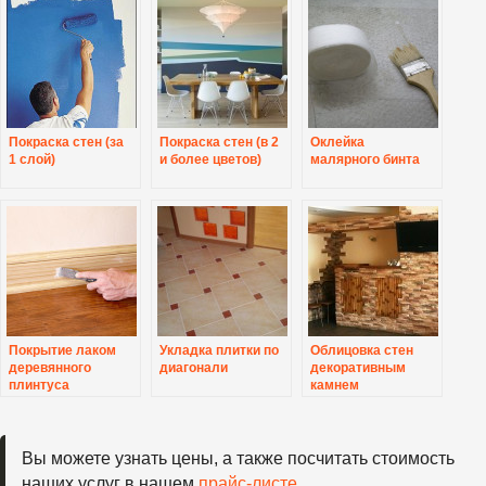
Покраска стен (за
Покраска стен (в 2
Оклейка
1 слой)
и более цветов)
малярного бинта
Покрытие лаком
Укладка плитки по
Облицовка стен
деревянного
диагонали
декоративным
плинтуса
камнем
Вы можете узнать цены, а также посчитать стоимость
наших услуг в нашем
прайс-листе