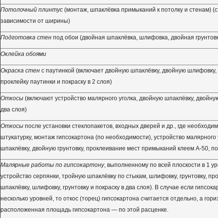
Потолочный плинтус
(монтаж, шпаклёвка примыканий к потолку и стенам) (
зависимости от ширины)
Подготовка стен
под обои (двойная шпаклёвка, шлифовка, двойная грунтов
Оклейка обоями
Окраска стен
с паутинкой (включает двойную шпаклёвку, двойную шлифовку, 
проклейку паутинки и покраску в 2 слоя)
Откосы
(включают устройство малярного уголка, двойную шпаклёвку, двойную 
два слоя)
Откосы
после установки стеклопакетов, входных дверей и др., где необходи
штукатурку, монтаж гипсокартона (по необходимости), устройство малярного 
шпаклёвку, двойную грунтовку, проклеивание мест примыканий клеем А-50, пок
Малярные работы по гипсокартону
, выполненному по всей плоскости в 1 у
устройство серпянки, тройную шпаклёвку по стыкам, шлифовку, грунтовку, про
шпаклёвку, шлифовку, грунтовку и покраску в два слоя). В случае если гипсок
несколько уровней, то откос (торец) гипсокартона считается отдельно, а гор
расположенная площадь гипсокартона — по этой расценке.