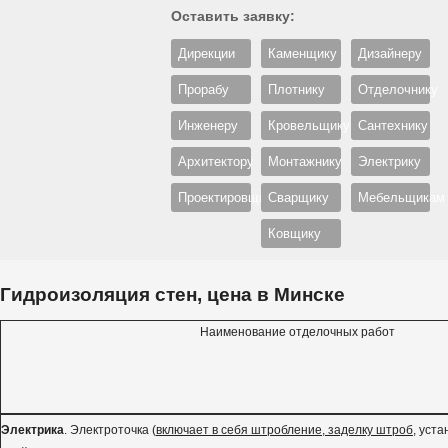
Оставить заявку:
Дирекции
Каменщику
Дизайнеру
Прорабу
Плотнику
Отделочнику
Инженеру
Кровельщику
Сантехнику
Архитектору
Монтажнику
Электрику
Проектировщику
Сварщику
Мебельщикам
Ковщику
Гидроизоляция стен, цена в Минске
Наименование отделочных работ
Электрика
. Электроточка (
включает в себя штробление, заделку штроб
, уст