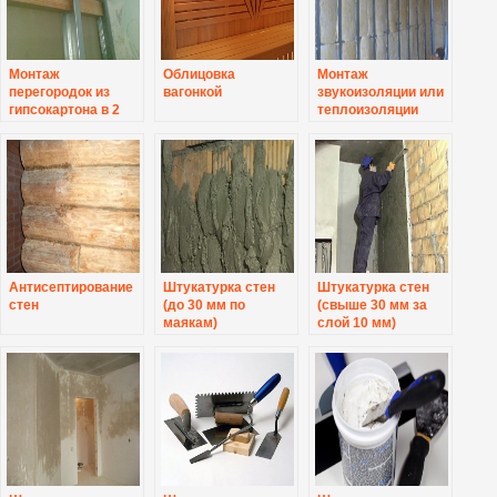
Монтаж
Облицовка
Монтаж
перегородок из
вагонкой
звукоизоляции или
гипсокартона в 2
теплоизоляции
слоя
Антисептирование
Штукатурка стен
Штукатурка стен
стен
(до 30 мм по
(свыше 30 мм за
маякам)
слой 10 мм)