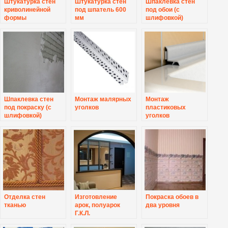
Штукатурка стен
Штукатурка стен
Шпаклевка стен
криволинейной
под шпатель 600
под обои (с
формы
мм
шлифовкой)
Шпаклевка стен
Монтаж малярных
Монтаж
под покраску (с
уголков
пластиковых
шлифовкой)
уголков
Отделка стен
Изготовление
Покраска обоев в
тканью
арок, полуарок
два уровня
Г.К.Л.