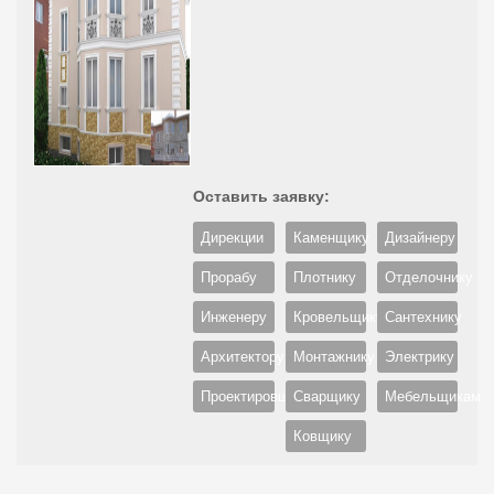
Оставить заявку:
Дирекции
Каменщику
Дизайнеру
Прорабу
Плотнику
Отделочнику
Инженеру
Кровельщику
Сантехнику
Архитектору
Монтажнику
Электрику
Проектировщику
Сварщику
Мебельщикам
Ковщику