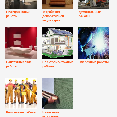
Облицовычные
Устройство
Демонтажные
работы
декоративной
работы
штукатурки
Сантехнические
Электромонтажные
Сварочные работы
работы
работы
Ремонтные работы
Нанесение
«короеда»