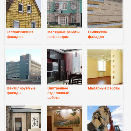
Теплоизоляция
Малярные работы
Облицовка
фасадов
по фасадам
фасадов
Вентилируемые
Внутреннее
Малярные работы
фасады
отделочные
работы