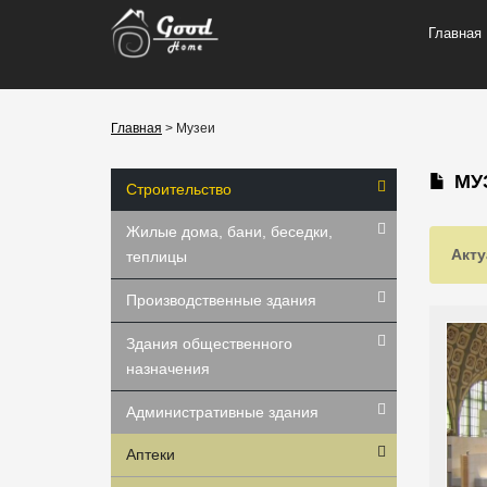
Главная
Главная
> Музеи
МУ
Строительство
Жилые дома, бани, беседки,
Акту
теплицы
Производственные здания
Здания общественного
назначения
Административные здания
Аптеки