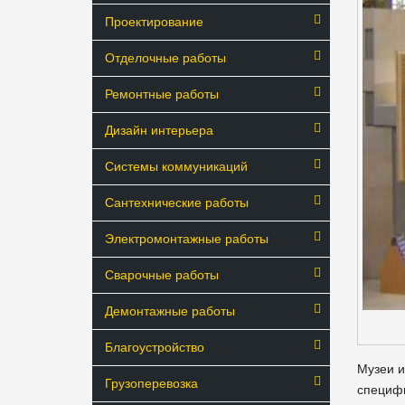
Проектирование
Отделочные работы
Ремонтные работы
Дизайн интерьера
Системы коммуникаций
Сантехнические работы
Электромонтажные работы
Сварочные работы
Демонтажные работы
Благоустройство
Музеи 
Грузоперевозка
специфи