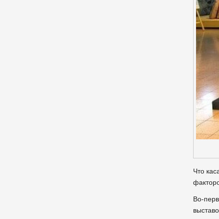
Что кас
факторо
Во-перв
выставо