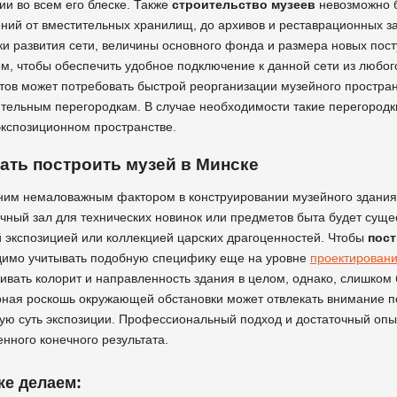
ии во всем его блеске. Также
строительство музеев
невозможно б
ий от вместительных хранилищ, до архивов и реставрационных за
и развития сети, величины основного фонда и размера новых пос
м, чтобы обеспечить удобное подключение к данной сети из любого
тов может потребовать быстрой реорганизации музейного простран
тельным перегородкам. В случае необходимости такие перегородки
экспозиционном пространстве.
ать построить музей в Минске
им немаловажным фактором в конструировании музейного здания я
чный зал для технических новинок или предметов быта будет сущес
 экспозицией или коллекцией царских драгоценностей. Чтобы
пост
имо учитывать подобную специфику еще на уровне
проектирован
ивать колорит и направленность здания в целом, однако, слишком 
ная роскошь окружающей обстановки может отвлекать внимание пос
ую суть экспозиции. Профессиональный подход и достаточный опыт
енного конечного результата.
же делаем: