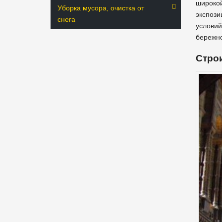
широкой
Уборка мусора, очистка от
экспози
снега
условий
бережно
Стро