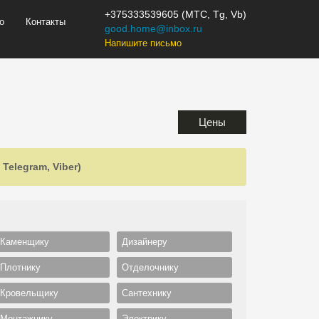
+375333539605 (МТС, Tg, Vb)
о
Контакты
good.home@inbox.ru
Напишите письмо
Цены
Telegram, Viber)
Каменщику
Дизайнеру
Плотнику
Отделочнику
Кровельщику
Сантехнику
Монтажнику
Электрику