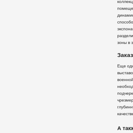
коллекц
помещен
динамик
способо
экспона
раздели
зоны в 
Заказ
Еще одн
выставо
военной
необход
подчерк
чрезмер
глубинн
качеств
А так