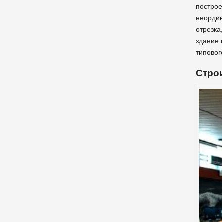
построе
неордин
отрезка
здание 
типовог
Стро