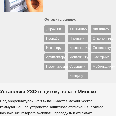
Оставить заявку:
Дирекции
Каменщику
Дизайнеру
Прорабу
Плотнику
Отделочнику
Инженеру
Кровельщику
Сантехнику
Архитектору
Монтажнику
Электрику
Проектировщику
Сварщику
Мебельщикам
Ковщику
Установка УЗО в щиток, цена в Минске
Под аббревиатурой «УЗО» понимается механическое
коммутационное устройство защитного отключения, прямое
назначение которого включать, проводить и отключать