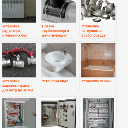
Установка
Врезка
Установка
радиатора
трубопровода в
заглушек на
отопления без
действующую
трубопроводе
переварки
сеть
Установка
Установка биде
Установка ванны
шарового крана
диаметр до 32 мм