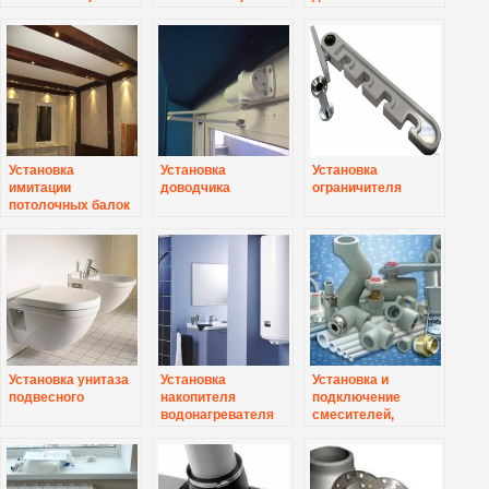
карниз
карниз-лепнина
лепнины
Установка
Установка
Установка
имитации
доводчика
ограничителя
потолочных балок
Установка унитаза
Установка
Установка и
подвесного
накопителя
подключение
водонагревателя
смесителей,
душевой штанги,
термостата