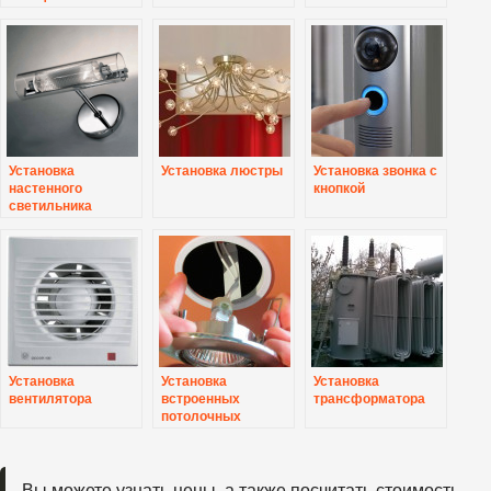
разветвителя
Установка
Установка люстры
Установка звонка с
настенного
кнопкой
светильника
Установка
Установка
Установка
вентилятора
встроенных
трансформатора
потолочных
светильников
Вы можете узнать цены, а также посчитать стоимость