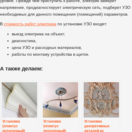
уровне. Прежде чем приступить к работе, электрик замерит
напряжение, продиагностирует электрическую сеть, подберет УЗО
необходимых для данного помещения (помещений) параметров.
В
стоимость работ электрика
по установке УЗО входят:
выезд электрика на объект;
диагностика,
цена УЗО и расходных материалов,
работы по монтажу устройства в щиток.
А также делаем:
Установка
Установка
Установка
(плинтус
(плинтус
декоративных
потолочный)
потолочный)
деталей из