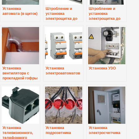
Установка
Штробление и
Штробление и
автомата (в щиток)
установка
установка
электрощитка до
электрощитка до
12 групп
24 групп
Установка
Установка
Установка УЗО
вентилятора с
электроавтоматов
прокладкой гофры
до 1 метра
Установка
Установка
Установка
телевизионного,
подрозетника
электросчетчика
телефонного