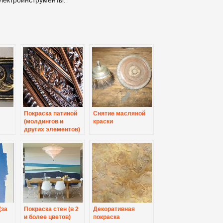
Покраска патиной
Снятие масляной
(молдингов и
краски
других элементов)
(за
Покраска стен (в 2
Декоративная
и более цветов)
покраска