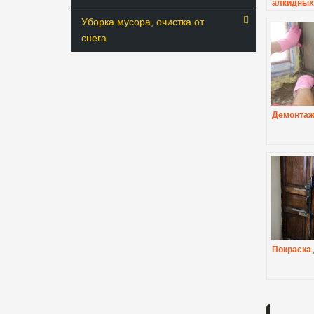
алкидных 
красок
Уборка мусора, очистка от
снега
Демонтаж
Покраска