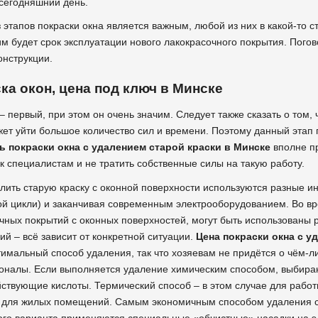
 сегодняшний день.
 этапов покраски окна является важным, любой из них в какой-то ст
ким будет срок эксплуатации нового лакокрасочного покрытия. Пог
онструкции.
ка окон, цена под ключ в Минске
– первый, при этом он очень значим. Следует также сказать о том, 
жет уйти большое количество сил и времени. Поэтому данный этап 
ь покраски окна с удалением старой краски в Минске
вполне п
 специалистам и не тратить собственные силы на такую работу.
лить старую краску с оконной поверхности используются разные и
ой цикли) и заканчивая современным электрооборудованием. Во вр
чных покрытий с оконных поверхностей, могут быть использованы 
ий – всё зависит от конкретной ситуации.
Цена покраски окна с у
имальный способ удаления, так что хозяевам не придётся о чём-ли
налы. Если выполняется удаление химическим способом, выбираю
ствующие кислоты. Термический способ – в этом случае для работ
для жилых помещений. Самым экономичным способом удаления ста
ого варианта применяются специальные «обчистные» насадки на э