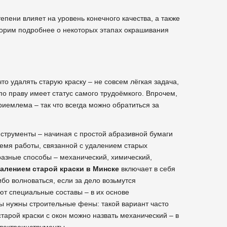
епени влияет на уровень конечного качества, а также
оворим подробнее о некоторых этапах окрашивания
что удалять старую краску – не совсем лёгкая задача,
по праву имеет статус самого трудоёмкого. Впрочем,
риемлема – так что всегда можно обратиться за
нструменты – начиная с простой абразивной бумаги
емя работы, связанной с удалением старых
разные способы – механический, химический,
далением старой краски в Минске
включает в себя
бо волноваться, если за дело возьмутся
т специальные составы – в их основе
ы нужны строительные фены: такой вариант часто
рой краски с окон можно назвать механический – в
лектроинструменты.