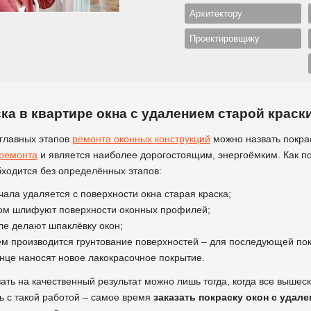
Архитектору
Проектировщику
ка в квартире окна с удалением старой краски
главных этапов
ремонта оконных конструкций
можно назвать покрас
ремонта
и является наиболее дорогостоящим, энергоёмким. Как по
бходится без определённых этапов:
ала удаляется с поверхности окна старая краска;
ом шлифуют поверхности оконных профилей;
ле делают шпаклёвку окон;
ем производится грунтование поверхностей – для последующей пок
онце наносят новое лакокрасочное покрытие.
ать на качественный результат можно лишь тогда, когда все вышес
ь с такой работой – самое время
заказать покраску окон с удал