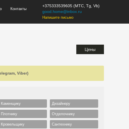
+375333539605 (МТС, Tg, Vb)
о
Контакты
good.home@inbox.ru
Напишите письмо
Цены
legram, Viber)
Каменщику
Дизайнеру
Плотнику
Отделочнику
Кровельщику
Сантехнику