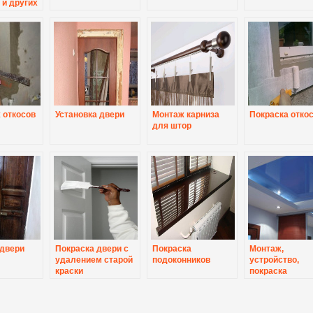
и других
 откосов
Установка двери
Монтаж карниза
Покраска отко
для штор
 двери
Покраска двери с
Покраска
Монтаж,
удалением старой
подоконников
устройство,
краски
покраска