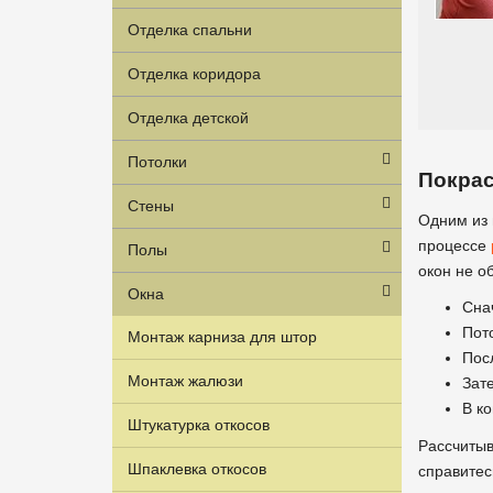
Отделка спальни
Отделка коридора
Отделка детской
Потолки
Покрас
Стены
Одним из 
процессе
Полы
окон не о
Окна
Снач
Пот
Монтаж карниза для штор
Пос
Монтаж жалюзи
Зат
В к
Штукатурка откосов
Рассчитыв
Шпаклевка откосов
справитес