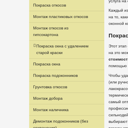
услуга на
Покраска откосов
Каждый из
Монтаж пластиковых откосов
на то, ка
оконной к
Монтаж откосов из
гипсокартона
Покрас
Покраска окна с удалением
Этот этап 
старой краски
на это мо
стоимост
Покраска окна
помощью к
Покраска подоконников
Чтобы уда
(или ручн
Грунтовка откосов
лакокрасо
термическ
Монтаж добора
самый опт
профессио
Монтаж наличника
сильнодей
Демонтаж подоконников (без
выбирают 
сохранения)
рамках эт