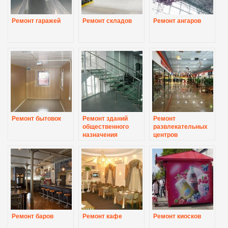
Ремонт гаражей
Ремонт складов
Ремонт ангаров
Ремонт бытовок
Ремонт зданий
Ремонт
общественного
развлекательных
назначения
центров
Ремонт баров
Ремонт кафе
Ремонт киосков