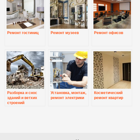
Ремонт гостиниц
Ремонт музеев
Ремонт офисов
Разборка и снос
Установка, монтаж,
Косметический
зданий и ветхих
ремонт электрики
ремонт квартир
строений