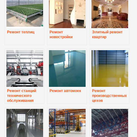
Ремонт теплиц
Ремонт
Элитный ремонт
новостройки
квартир
Ремонт станций
Ремонт автомоек
Ремонт
технического
производственных
обслуживания
цехов