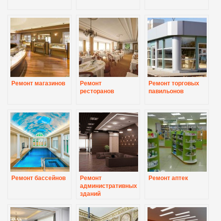
Ремонт магазинов
Ремонт
Ремонт торговых
ресторанов
павильонов
Ремонт бассейнов
Ремонт
Ремонт аптек
административных
зданий