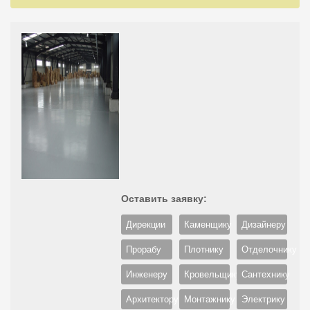
Оставить заявку:
Дирекции
Каменщику
Дизайнеру
Прорабу
Плотнику
Отделочнику
Инженеру
Кровельщику
Сантехнику
Архитектору
Монтажнику
Электрику