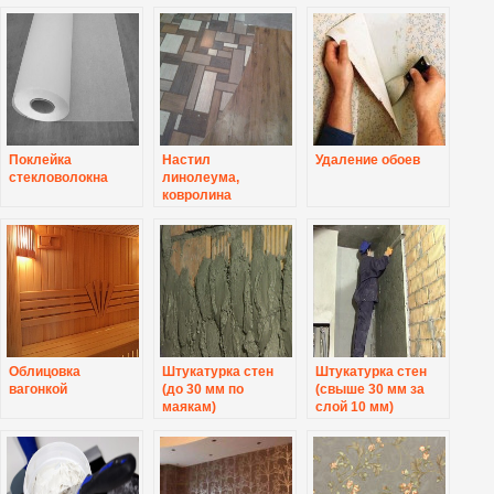
Поклейка
Настил
Удаление обоев
стекловолокна
линолеума,
ковролина
Облицовка
Штукатурка стен
Штукатурка стен
вагонкой
(до 30 мм по
(свыше 30 мм за
маякам)
слой 10 мм)