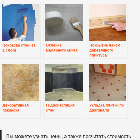
Покраска стен (за
Оклейка
Покрытие лаком
1 слой)
малярного бинта
деревянного
плинтуса
Декоративная
Гидроизоляция
Укладка плитки по
покраска
стен
диагонали
Вы можете узнать цены, а также посчитать стоимость