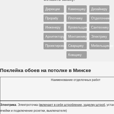
Дирекции
Каменщику
Дизайнеру
Прорабу
Плотнику
Отделочнику
Инженеру
Кровельщику
Сантехнику
Архитектору
Монтажнику
Электрику
Проектировщику
Сварщику
Мебельщикам
Ковщику
Поклейка обоев на потолке в Минске
Наименование отделочных работ
Электрика
. Электроточка (
включает в себя штробление, заделку штроб
, уст
ячейки и подключение розетки, выключателя)