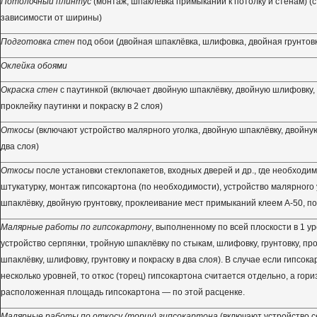
Потолочный плинтус
(монтаж, шпаклёвка примыканий к потолку и стенам) (
зависимости от ширины)
Подготовка стен
под обои (двойная шпаклёвка, шлифовка, двойная грунтов
Оклейка обоями
Окраска стен
с паутинкой (включает двойную шпаклёвку, двойную шлифовку, 
проклейку паутинки и покраску в 2 слоя)
Откосы
(включают устройство малярного уголка, двойную шпаклёвку, двойную 
два слоя)
Откосы
после установки стеклопакетов, входных дверей и др., где необходи
штукатурку, монтаж гипсокартона (по необходимости), устройство малярного 
шпаклёвку, двойную грунтовку, проклеивание мест примыканий клеем А-50, пок
Малярные работы по гипсокартону
, выполненному по всей плоскости в 1 у
устройство серпянки, тройную шпаклёвку по стыкам, шлифовку, грунтовку, про
шпаклёвку, шлифовку, грунтовку и покраску в два слоя). В случае если гипсок
несколько уровней, то откос (торец) гипсокартона считается отдельно, а гор
расположенная площадь гипсокартона — по этой расценке.
Малярные работы по откосу (торцу) гипсокартона
(включают устройство с