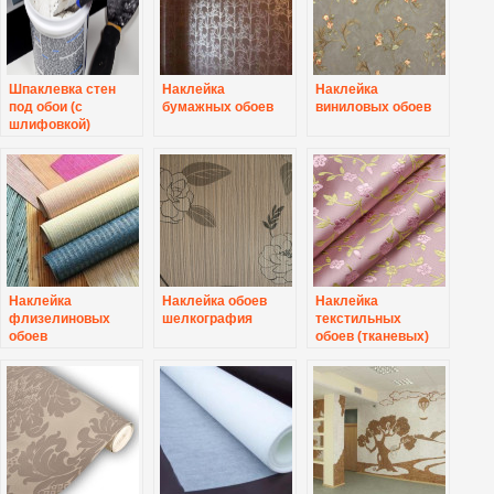
Шпаклевка стен
Наклейка
Наклейка
под обои (с
бумажных обоев
виниловых обоев
шлифовкой)
Наклейка
Наклейка обоев
Наклейка
флизелиновых
шелкография
текстильных
обоев
обоев (тканевых)