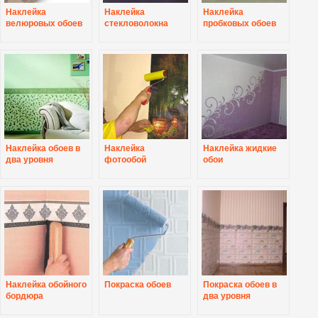
Наклейка
Наклейка
Наклейка
велюровых обоев
стекловолокна
пробковых обоев
Наклейка обоев в
Наклейка
Наклейка жидкие
два уровня
фотообой
обои
Наклейка обойного
Покраска обоев
Покраска обоев в
бордюра
два уровня