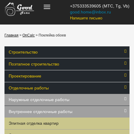
+375333539605 (МТС, Tg, Vb)
good.home@inbox.ru
Напишите письмо
Главная
>
OnCalc
> Поклейка обоев
Строительство
Поэтапное строительство
Проектирование
Отделочные работы
Наружные отделочные работы
Внутреннее отделочные работы
Элитная отделка квартир