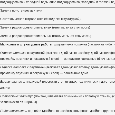
подводку слива и холодной воды либо подводку слива, холодной и горячей во
Замена полотенцесушителя
Сантехническая штроба (без её заделки штукатуркой)
Замена радиаторов отопительных (минимальная стоимость)
Замена радиаторов отопительных (максимальная стоимость)
Малярные и штукатурные работы
.
штукатурка потолка
(частичная либо п
Окраска потолка
с паутинкой (включает двойную шпаклёвку, двойную шлифовк
проклейку паутинки и покраску в 2 слоя) — монолитно-каркасные (блочные) 
Окраска потолка
с паутинкой (включает двойную шпаклёвку, двойную шлифовк
проклейку паутинки и покраску в 2 слоя) — панельные дома
Выравнивание
штукатуркой плоскости стен (в углах, под плинтус и т.д.) с пог
длины
Потолочный плинтус
(монтаж, шпаклёвка примыканий к потолку и стенам) (
зависимости от ширины)
Подготовка стен
под обои (двойная шпаклёвка, шлифовка, двойная грунтов