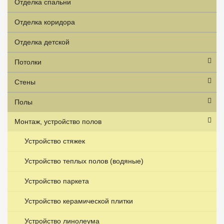
Отделка спальни
Отделка коридора
Отделка детской
Потолки
Стены
Полы
Монтаж, устройство полов
Устройство стяжек
Устройство теплых полов (водяные)
Устройство паркета
Устройство керамической плитки
Устройство линолеума