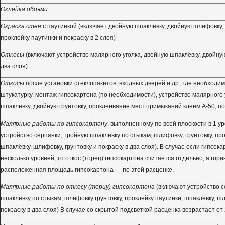
Оклейка обоями
Окраска стен
с паутинкой (включает двойную шпаклёвку, двойную шлифовку, 
проклейку паутинки и покраску в 2 слоя)
Откосы
(включают устройство малярного уголка, двойную шпаклёвку, двойную 
два слоя)
Откосы
после установки стеклопакетов, входных дверей и др., где необходи
штукатурку, монтаж гипсокартона (по необходимости), устройство малярного 
шпаклёвку, двойную грунтовку, проклеивание мест примыканий клеем А-50, пок
Малярные работы по гипсокартону
, выполненному по всей плоскости в 1 у
устройство серпянки, тройную шпаклёвку по стыкам, шлифовку, грунтовку, про
шпаклёвку, шлифовку, грунтовку и покраску в два слоя). В случае если гипсок
несколько уровней, то откос (торец) гипсокартона считается отдельно, а гор
расположенная площадь гипсокартона — по этой расценке.
Малярные работы по откосу (торцу) гипсокартона
(включают устройство с
шпаклёвку по стыкам, шлифовку грунтовку, проклейку паутинки, шпаклёвку, шл
покраску в два слоя) В случае со скрытой подсветкой расценка возрастает от 2