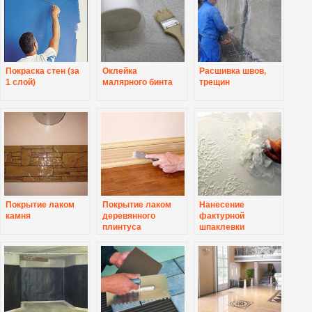
Покраска стен (за
Оклейка
Расшивка швов,
1 слой)
малярного бинта
трещин
Покрытие лаком
Покрытие лаком
Нанесение
камня
деревянного
фактурной
плинтуса
шпаклевки