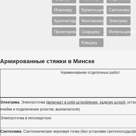
Инженеру
Кровельщику
Сантехнику
Архитектору
Монтажнику
Электрику
Проектировщику
Сварщику
Мебельщикам
Ковщику
Армированные стяжки в Минске
Наименование отделочных работ
Электрика
. Электроточка (
включает в себя штробление, заделку штроб
, уст
ячейки и подключение розетки, выключателя)
Электроточка в гипсокартоне
Сантехника
. Сантехническая черновая точка (без установки сантехпосуды)(