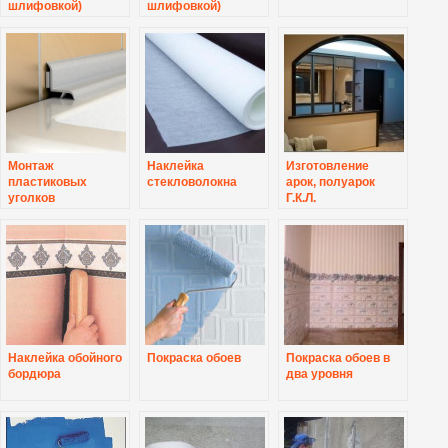
шлифовкой)
шлифовкой)
Монтаж
Наклейка
Изготовление
пластиковых
стекловолокна
арок, полуарок
уголков
Г.К.Л.
Наклейка обойного
Покраска обоев
Покраска обоев в
бордюра
два уровня