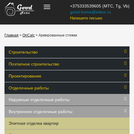
+375333539605 (МТС, Tg, Vb)
good.home@inbox.ru
Напишите письмо
Главная
>
OnCalc
> Армированные стяжки
Строительство
Поэтапное строительство
Проектирование
Отделочные работы
Наружные отделочные работы
Внутреннее отделочные работы
Элитная отделка квартир