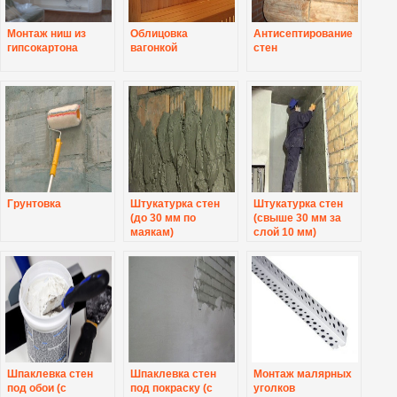
Монтаж ниш из
Облицовка
Антисептирование
гипсокартона
вагонкой
стен
Грунтовка
Штукатурка стен
Штукатурка стен
(до 30 мм по
(свыше 30 мм за
маякам)
слой 10 мм)
Шпаклевка стен
Шпаклевка стен
Монтаж малярных
под обои (с
под покраску (с
уголков