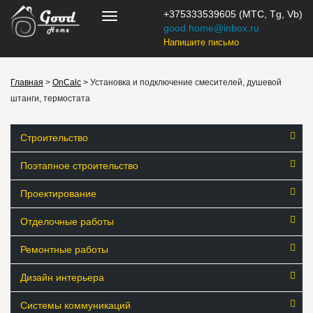
+375333539605 (МТС, Tg, Vb)
good.home@inbox.ru
Напишите письмо
Главная
>
OnCalc
> Установка и подключение смесителей, душевой
штанги, термостата
Строительство
Поэтапное строительство
Проектирование
Отделочные работы
Ремонтные работы
Дизайн интерьера
Системы коммуникаций