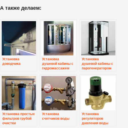
А также делаем:
Установка
Установка
Установка
доводчика
душевой кабины с
душевой кабины с
гидромассажем
парогенератором
Установка простых
Установка
Установка
фильтров грубой
счетчиков воды
регуляторов
очистки
давления воды