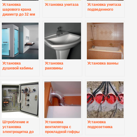
Установка
Установка унитаза
Установка унитаза
шарового крана
подведенного
диаметр до 32 мм
Установка
Установка
Установка ванны
душевой кабины
раковины
Штробление и
Установка
Установка
установка
вентилятора с
подрозетника
электрощитка до
прокладкой гофры
12 групп
до 1 метра