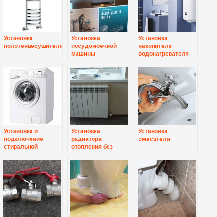
Установка
Установка
Установка
полотенцесушителя
посудомоечной
накопителя
машины
водонагревателя
Установка и
Установка
Установка
подключение
радиатора
смесителя
стиральной
отопления без
машины
переварки