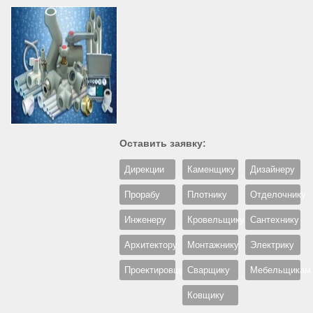
Оставить заявку:
Дирекции
Каменщику
Дизайнеру
Прорабу
Плотнику
Отделочнику
Инженеру
Кровельщику
Сантехнику
Архитектору
Монтажнику
Электрику
Проектировщику
Сварщику
Мебельщикам
Ковщику