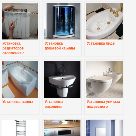
Установка
Установка
Установка биде
радиаторов
душевой кабины
отопления с
разводкой труб
Установка ванны
Установка
Установка унитаза
раковины
подвесного